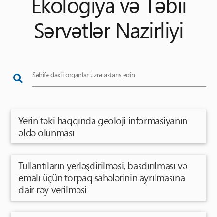
Ekologiya və Təbii
Sərvətlər Nazirliyi
Səhifə daxili orqanlar üzrə axtarış edin
Yerin təki haqqında geoloji informasiyanın
əldə olunması
Tullantıların yerləşdirilməsi, basdırılması və
emalı üçün torpaq sahələrinin ayrılmasına
dair rəy verilməsi