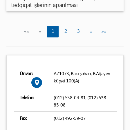
tədqiqat işlərinin aparılması
(current)
««
«
1
2
3
»
»»
Ünvan:
AZ1073, Bakı şəhəri, B.Ağayev
küçəsi 100(A)
Telefon:
(012) 538-04-81, (012) 538-
85-08
Fax:
(012) 492-59-07