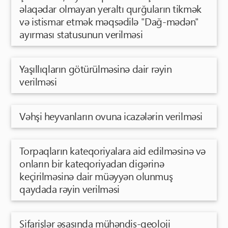
əlaqədar olmayan yeraltı qurğuların tikmək
və istismar etmək məqsədilə "Dağ-mədən"
ayırması statusunun verilməsi
Yaşıllıqların götürülməsinə dair rəyin
verilməsi
Vəhşi heyvanların ovuna icazələrin verilməsi
Torpaqların kateqoriyalara aid edilməsinə və
onların bir kateqoriyadan digərinə
keçirilməsinə dair müəyyən olunmuş
qaydada rəyin verilməsi
Sifarişlər əsasında mühəndis-geoloji