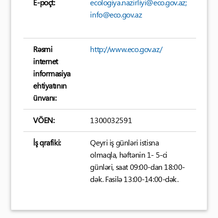
E-poçt:
ecologiya.nazirliyi@eco.gov.az;
info@eco.gov.az
Rəsmi
http://www.eco.gov.az/
internet
informasiya
ehtiyatının
ünvanı:
VÖEN:
1300032591
İş qrafiki:
Qeyri iş günləri istisna
olmaqla, həftənin 1- 5-ci
günləri, saat 09:00-dan 18:00-
dək. Fasilə 13:00-14:00-dək.