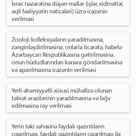
İxrac nəzarətinə düşən mallar (işlər, xidmətlər,
əqli fəaliyyətin nəticələri) üzrə icazənin
verilməsi
Zooloji kolleksiyaların yaradılmasına,
zənginləşdirilməsinə, onlarla ticarətə, habelə
Azərbaycan Respublikasına gətirilməsinə,
onun hüdudlarından kənara göndərilməsinə
və aparılmasına icazənin verilməsi
Yerli əhəmiyyətli xüsusi mühafizə olunan
təbiət ərazilərinin yaradılmasına və ləğv
edilməsinə rəy verilməsi
Yerin təki sahəsinə faydalı qazıntıların
çıxarılması, faydalı qazıntıların çıxarılması ilə