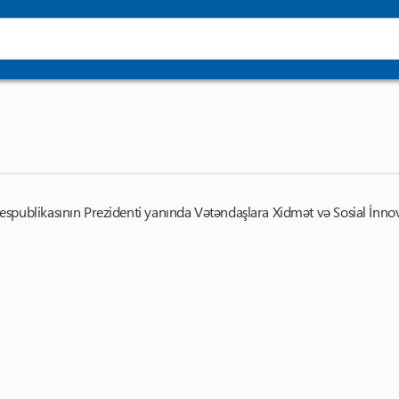
Haqqımızda
B
publikasının Prezidenti yanında Vətəndaşlara Xidmət və Sosial İnnova