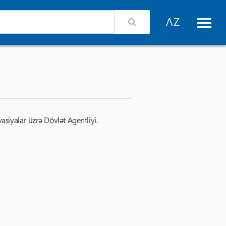
izimlə əlaqə
Xidmət təminatçıları üçün giriş
siyalar üzrə Dövlət Agentliyi.