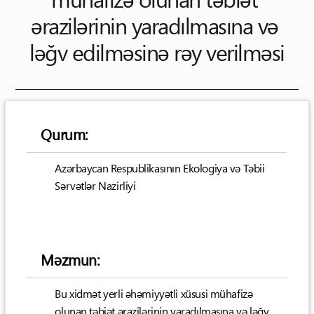
ərazilərinin yaradılmasına və 
ləğv edilməsinə rəy verilməsi
Qurum:
Azərbaycan Respublikasının Ekologiya və Təbii
Sərvətlər Nazirliyi
Məzmun:
Bu xidmət yerli əhəmiyyətli xüsusi mühafizə
olunan təbiət ərazilərinin yaradılmasına və ləğv