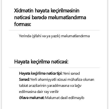
Xidmətin həyata keçirilməsinin
nəticəsi barədə məlumatlandırma
forması:
Yerində (şifahi və ya yazılı) məlumatlandırma
Həyata keçirilmə nəticəsi:
Həyata keçirilmə nəticə tipi:
Yeni sənəd
Sənəd:
Yerli əhəmiyyətli xüsusi mühafizə olunan
təbiət ərazilərinin yaradılmasına və ləğv
edilməsinə dair rəy verilir
Əlavə məlumat:
Məlumat daxil edilməyib