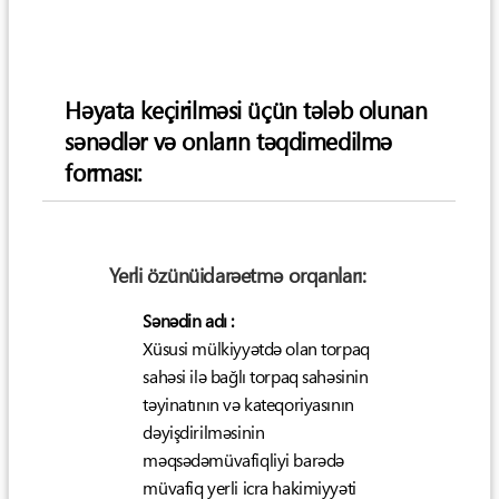
Həyata keçirilməsi üçün tələb olunan
sənədlər və onların təqdimedilmə
forması:
Yerli özünüidarəetmə orqanları:
Sənədin adı :
Xüsusi mülkiyyətdə olan torpaq
sahəsi ilə bağlı torpaq sahəsinin
təyinatının və kateqoriyasının
dəyişdirilməsinin
məqsədəmüvafiqliyi barədə
müvafiq yerli icra hakimiyyəti