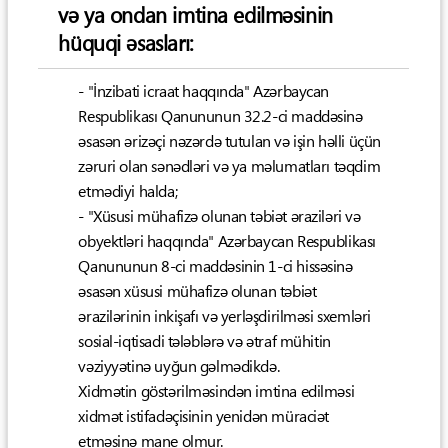
və ya ondan imtina edilməsinin
hüquqi əsasları:
- "İnzibati icraat haqqında" Azərbaycan
Respublikası Qanununun 32.2-ci maddəsinə
əsasən ərizəçi nəzərdə tutulan və işin həlli üçün
zəruri olan sənədləri və ya məlumatları təqdim
etmədiyi halda;
- "Xüsusi mühafizə olunan təbiət əraziləri və
obyektləri haqqında" Azərbaycan Respublikası
Qanununun 8-ci maddəsinin 1-ci hissəsinə
əsasən xüsusi mühafizə olunan təbiət
ərazilərinin inkişafı və yerləşdirilməsi sxemləri
sosial-iqtisadi tələblərə və ətraf mühitin
vəziyyətinə uyğun gəlmədikdə.
Xidmətin göstərilməsindən imtina edilməsi
xidmət istifadəçisinin yenidən müraciət
etməsinə mane olmur.