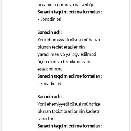
orqanının qərarı və ya razılığı
Sənədin təqdim edilmə formaları :
- Sənədin əsli
Sənədin adı :
Yerli əhəmiyyətli xüsusi mühafizə
olunan təbiət ərazilərinin
yaradılması və ya ləğv edilməsi
üçün elmi və texniki-iqtisadi
əsaslandırma
Sənədin təqdim edilmə formaları :
- Sənədin əsli
Sənədin adı :
Yerli əhəmiyyətli xüsusi mühafizə
olunan təbiət ərazilərinin kadastr
sənədləri
Sənədin təqdim edilmə formaları :