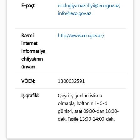
E-poçt:
ecologiya.nazirliyi@eco.gov.az;
info@eco.gov.az
Rəsmi
http://www.eco.gov.az/
internet
informasiya
ehtiyatının
ünvanı:
VÖEN:
1300032591
İş qrafiki:
Qeyri iş günləri istisna
olmaqla, həftənin 1- 5-ci
günləri, saat 09:00-dan 18:00-
dək. Fasilə 13:00-14:00-dək.