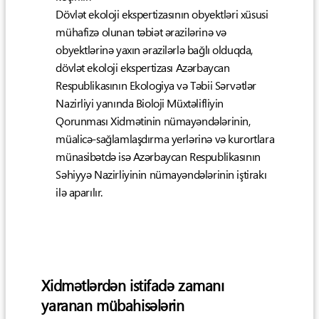
Dövlət ekoloji ekspertizasının obyektləri xüsusi
mühafizə olunan təbiət ərazilərinə və
obyektlərinə yaxın ərazilərlə bağlı olduqda,
dövlət ekoloji ekspertizası Azərbaycan
Respublikasının Ekologiya və Təbii Sərvətlər
Nazirliyi yanında Bioloji Müxtəlifliyin
Qorunması Xidmətinin nümayəndələrinin,
müalicə-sağlamlaşdırma yerlərinə və kurortlara
münasibətdə isə Azərbaycan Respublikasının
Səhiyyə Nazirliyinin nümayəndələrinin iştirakı
ilə aparılır.
Xidmətlərdən istifadə zamanı
yaranan mübahisələrin