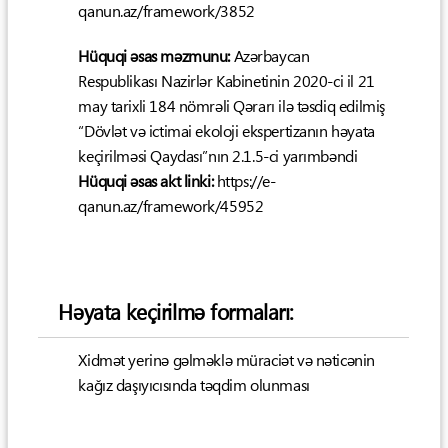
qanun.az/framework/3852
Hüquqi əsas məzmunu:
Azərbaycan
Respublikası Nazirlər Kabinetinin 2020-ci il 21
may tarixli 184 nömrəli Qərarı ilə təsdiq edilmiş
“Dövlət və ictimai ekoloji ekspertizanın həyata
keçirilməsi Qaydası”nın 2.1.5-ci yarımbəndi
Hüquqi əsas akt linki:
https://e-
qanun.az/framework/45952
Həyata keçirilmə formaları:
Xidmət yerinə gəlməklə müraciət və nəticənin
kağız daşıyıcısında təqdim olunması