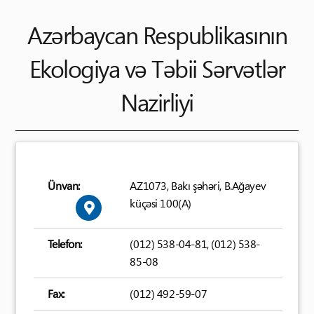
Azərbaycan Respublikasının
Ekologiya və Təbii Sərvətlər
Nazirliyi
Ünvan:
AZ1073, Bakı şəhəri, B.Ağayev
küçəsi 100(A)
Telefon:
(012) 538-04-81, (012) 538-
85-08
Fax:
(012) 492-59-07