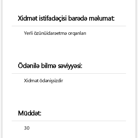
Xidmət istifadəçisi barədə məlumat:
Yerli özünüidarəetmə orqanları
Ödənilə bilmə səviyyəsi:
Xidmət ödənişsizdir
Müddət:
30