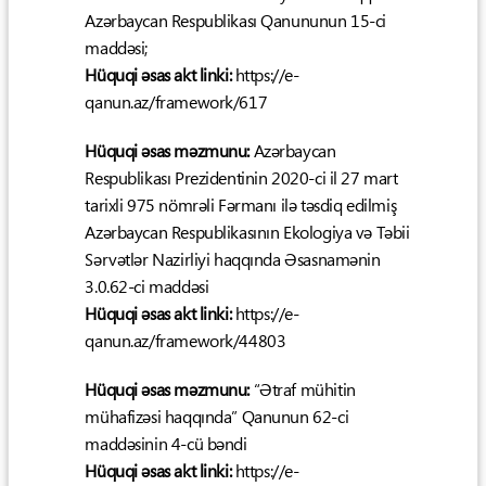
Azərbaycan Respublikası Qanununun 15-ci
maddəsi;
Hüquqi əsas akt linki:
https://e-
qanun.az/framework/617
Hüquqi əsas məzmunu:
Azərbaycan
Respublikası Prezidentinin 2020-ci il 27 mart
tarixli 975 nömrəli Fərmanı ilə təsdiq edilmiş
Azərbaycan Respublikasının Ekologiya və Təbii
Sərvətlər Nazirliyi haqqında Əsasnamənin
3.0.62-ci maddəsi
Hüquqi əsas akt linki:
https://e-
qanun.az/framework/44803
Hüquqi əsas məzmunu:
“Ətraf mühitin
mühafizəsi haqqında” Qanunun 62-ci
maddəsinin 4-cü bəndi
Hüquqi əsas akt linki:
https://e-