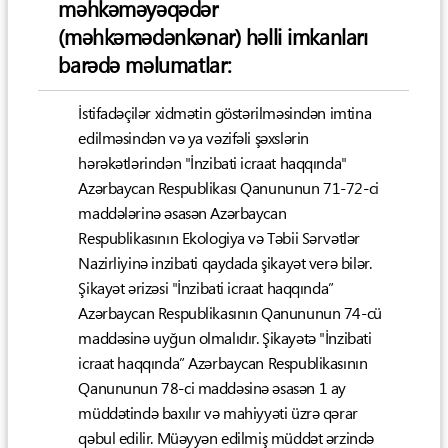
məhkəməyəqədər
(məhkəmədənkənar) həlli imkanları
barədə məlumatlar:
İstifadəçilər xidmətin göstərilməsindən imtina
edilməsindən və ya vəzifəli şəxslərin
hərəkətlərindən "İnzibati icraat haqqında"
Azərbaycan Respublikası Qanununun 71-72-ci
maddələrinə əsasən Azərbaycan
Respublikasının Ekologiya və Təbii Sərvətlər
Nazirliyinə inzibati qaydada şikayət verə bilər.
Şikayət ərizəsi "İnzibati icraat haqqında”
Azərbaycan Respublikasının Qanununun 74-cü
maddəsinə uyğun olmalıdır. Şikayətə "İnzibati
icraat haqqında” Azərbaycan Respublikasının
Qanununun 78-ci maddəsinə əsasən 1 ay
müddətində baxılır və mahiyyəti üzrə qərar
qəbul edilir. Müəyyən edilmiş müddət ərzində