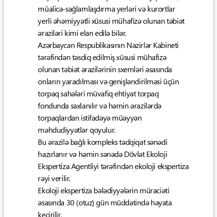
müalicə-sağlamlaşdırma yerləri və kurortlar
yerli əhəmiyyətli xüsusi mühafizə olunan təbiət
əraziləri kimi elan edilə bilər.
Azərbaycan Respublikasının Nazirlər Kabineti
tərəfindən təsdiq edilmiş xüsusi mühafizə
olunan təbiət ərazilərinin sxemləri əsasında
onların yaradılması və genişləndirilməsi üçün
torpaq sahələri müvafiq ehtiyat torpaq
fondunda saxlanılır və həmin ərazilərdə
torpaqlardan istifadəyə müəyyən
məhdudiyyətlər qoyulur.
Bu ərazilə bağlı kompleks tədqiqat sənədi
hazırlanır və həmin sənədə Dövlət Ekoloji
Ekspertiza Agentliyi tərəfindən ekoloji ekspertiza
rəyi verilir.
Ekoloji ekspertiza bələdiyyələrin müraciəti
əsasında 30 (otuz) gün müddətində həyata
keçirilir.