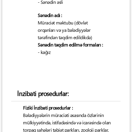
- Sənədin əsli
Sənədin adı :
Müraciət məktubu (dövlət
orqanları və ya bələdiyyələr
tərəfindən təqdim edildikdə)
Sənədin təqdim edilmə formaları :
- kağız
İnzibati prosedurlar:
Fiziki İnzibati prosedurlar :
Bələdiyyələrin müraciəti əsasında özlərinin
mülkiyyətində, istifadəsində və icarəsində olan
torpaq sahələri təbiət parkları, zooloji parklar,