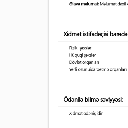
Əlavə məlumat:
Məlumat daxil 
Xidmət istifadəçisi barəd
Fiziki şəxslər
Hüquqi şəxslər
Dövlət orqanları
Yerli özünüidarəetmə orqanları
Ödənilə bilmə səviyyəsi:
Xidmət ödənişlidir