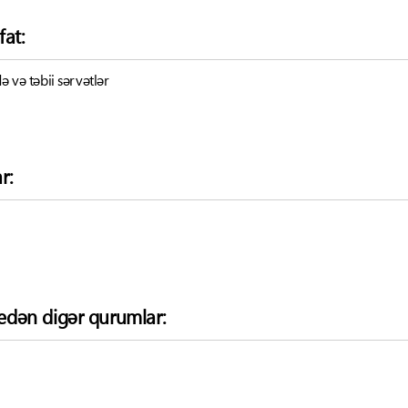
fat:
ə və təbii sərvətlər
r:
k edən digər qurumlar: