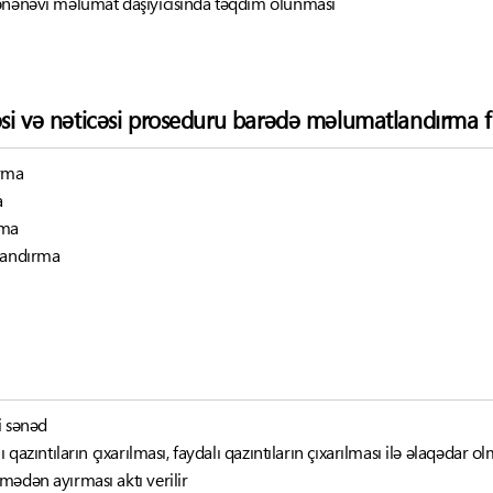
 ənənəvi məlumat daşıyıcısında təqdim olunması
əsi və nəticəsi proseduru barədə məlumatlandırma f
ırma
a
rma
tlandırma
i sənəd
ı qazıntıların çıxarılması, faydalı qazıntıların çıxarılması ilə əlaqədar 
mədən ayırması aktı verilir