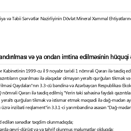
a və Təbii Sərvətlər Nazirliyinin Dövlət Mineral Xammal Ehtiyatlarında
andırılması və ya ondan imtina edilməsinin hüquqi ə
 Kabinetinin 1999-cu il 9 noyabr tarixli 1 nömrəli Qərarı ilə təsdiq edi
 qazıntıların çıxarılması ilə əlaqədar olmayan yeraltı qurğuları tikmək 
lməsi Qaydaları"nın 3.3-cü bəndinə və Azərbaycan Respublikası Ekolog
 nömrəli Qərarı ilə təsdiq edilmiş "Yerin təki sahəsinə faydalı qazıntılar
n yeraltı qurğuları tikmək və istismar etmək məqsədi ilə dağ-mədən a
u üzrə inzibati reqlament"in 3.3.1-ci yarımbəndinə əsasən "Dağ-mədən
d edilən sənədlər təqdim olunmadıqda;
dlərdə qeyri-dürüst və ya təhrif olunmuş məlumatlar olduqda;