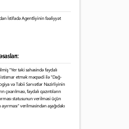
n İstifadə Agentliyinin fəaliyyət
sasları:
lmiş "Yer təki sahəsində faydalı
və istismar etmək məqsədi ilə "Dağ-
iya və Təbii Sərvətlər Nazirliyinin
ın çıxarılması, faydalı qazıntıların
yırması statusunun verilməsi üçün
 ayırması" verilməsindən aşağıdakı