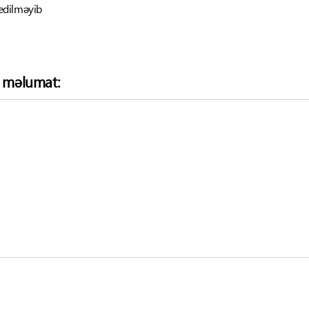
edilməyib
ə məlumat: