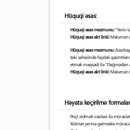
Hüquqi əsas:
Hüquqi əsas məzmunu:
"Yerin 
Hüquqi əsas akt linki:
Məlumat d
Hüquqi əsas məzmunu:
Azərbayc
təki sahəsində faydalı qazıntılar
etmək məqsədi ilə "Dağmədən ay
Hüquqi əsas akt linki:
Məlumat d
Həyata keçirilmə formalar
Poçt xidməti vasitəsi ilə müraci
Xidmət yerinə gəlməklə müraciət