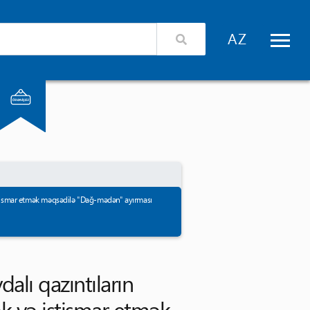
izimlə əlaqə
Xidmət təminatçıları üçün giriş
və istismar etmək məqsədilə "Dağ-mədən" ayırması
dalı qazıntıların 
ək və istismar etmək 