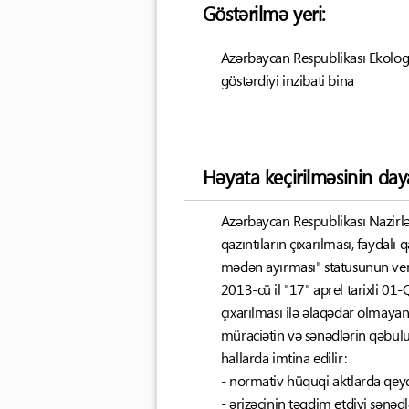
Göstərilmə yeri:
Azərbaycan Respublikası Ekologiy
göstərdiyi inzibati bina
Həyata keçirilməsinin day
Azərbaycan Respublikası Nazirlər
qazıntıların çıxarılması, faydalı
mədən ayırması" statusunun veri
2013-cü il "17" aprel tarixli 01-Q
çıxarılması ilə əlaqədar olmaya
müraciətin və sənədlərin qəbul
hallarda imtina edilir:
- normativ hüquqi aktlarda qey
- ərizəçinin təqdim etdiyi sənə