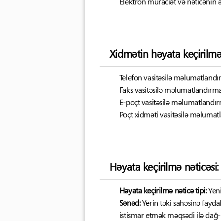
Elektron müraciət və nəticənin
Xidmətin həyata keçirilm
Telefon vasitəsilə məlumatland
Faks vasitəsilə məlumatlandırm
E-poçt vasitəsilə məlumatlandı
Poçt xidməti vasitəsilə məluma
Həyata keçirilmə nəticəsi:
Həyata keçirilmə nəticə tipi:
Yen
Sənəd:
Yerin təki sahəsinə faydal
istismar etmək məqsədi ilə dağ-