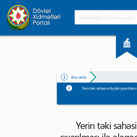
Ana səhifə
Yeniliklər
Ana səhifə
Yerin təki sahəsinə faydalı qazıntılar
Yerin təki sahəsi
çıxarılması ilə əlaq