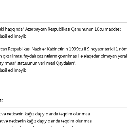
təki haqqında" Azərbaycan Respublikası Qanununun 10cu maddəsi;
axil edilməyib
an Respublikası Nazirlər Kabinetinin 1999cu il 9 noyabr tarixli 1 nömrə
ın çıxarılması, faydalı qazıntıların çıxarılması ilə əlaqədar olmayan yera
ırması" statusunun verilməsi Qaydaları";
axil edilməyib
ı:
ət və nəticənin kağız daşıyıcısında təqdim olunması
 və nəticənin kağız daşıyıcısında təqdim olunması