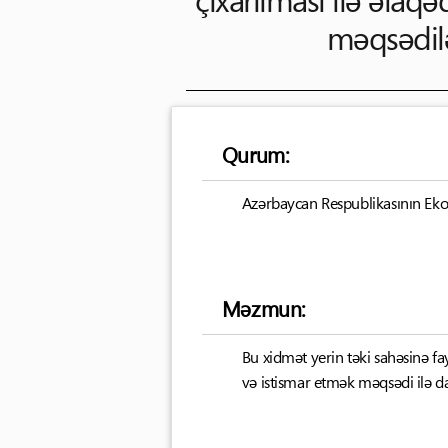
məqsədil
Qurum:
Azərbaycan Respublikasının Ekolo
Məzmun:
Bu xidmət yerin təki sahəsinə fay
və istismar etmək məqsədi ilə d