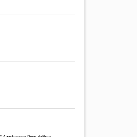
ə" Azərbaycan Respublikası