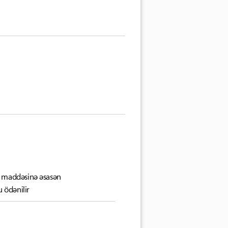
ü maddəsinə əsasən
 ödənilir