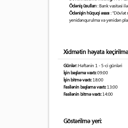
Ödəniş üsulları
: Bank vasitəsi ilə
Ödənişin hüquqi əsası
: "Dövlət
yenidənqurulma və yenidən plan
Xidmətin həyata keçirilmə
Günlər:
Həftənin 1 - 5-ci günləri
İşin başlama vaxtı:
09:00
İşin bitmə vaxtı:
18:00
Fasilənin başlama vaxtı:
13:00
Fasilənin bitmə vaxtı:
14:00
Göstərilmə yeri: