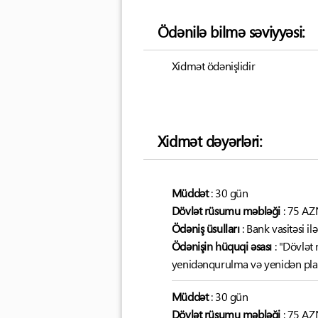
Ödənilə bilmə səviyyəsi:
Xidmət ödənişlidir
Xidmət dəyərləri:
Müddət
: 30 gün
Dövlət rüsumu məbləği
: 75 AZ
Ödəniş üsulları
: Bank vasitəsi ilə
Ödənişin hüquqi əsası
: "Dövlət
yenidənqurulma və yenidən plan
Müddət
: 30 gün
Dövlət rüsumu məbləği
: 75 AZ