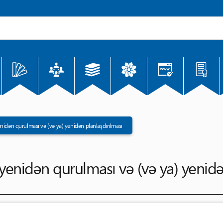
Haqqımızda
B
"ASAN Xidmət" mərkəzlərində göstərilən xidmətlər
Xüsusi razılıq (lisenziya), sertifikat, şəhadətnamə
Ödənişsiz həyata keçirilən dövlət xidmətləri
Elektron formada göstərilən xidmətlər
Bütün dövlət xidmətləri
Dövlət qurumları
İstifadəçi qrupları
Sahələr
enidən qurulması və (və ya) yenidən planlaşdırılması
 yenidən qurulması və (və ya) yenidə