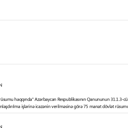
N
 rüsumu haqqında" Azərbaycan Respublikasının Qanununun 31.1.3-c
laşdırılma işlərinə icazənin verilməsinə görə 75 manat dövlət rüsumu
N