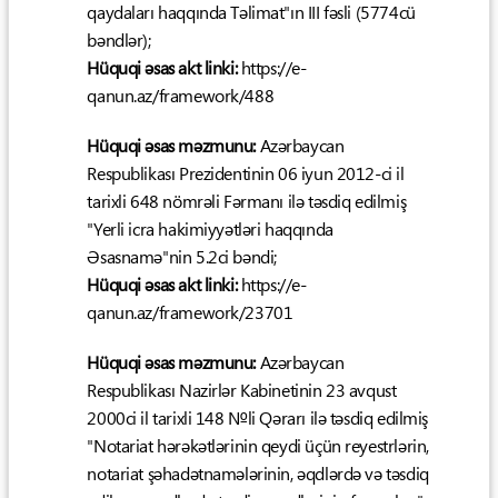
qaydaları haqqında Təlimat"ın III fəsli (5774cü
bəndlər);
Hüquqi əsas akt linki:
https://e-
qanun.az/framework/488
Hüquqi əsas məzmunu:
Azərbaycan
Respublikası Prezidentinin 06 iyun 2012-ci il
tarixli 648 nömrəli Fərmanı ilə təsdiq edilmiş
"Yerli icra hakimiyyətləri haqqında
Əsasnamə"nin 5.2ci bəndi;
Hüquqi əsas akt linki:
https://e-
qanun.az/framework/23701
Hüquqi əsas məzmunu:
Azərbaycan
Respublikası Nazirlər Kabinetinin 23 avqust
2000ci il tarixli 148 №li Qərarı ilə təsdiq edilmiş
"Notariat hərəkətlərinin qeydi üçün reyestrlərin,
notariat şəhadətnamələrinin, əqdlərdə və təsdiq