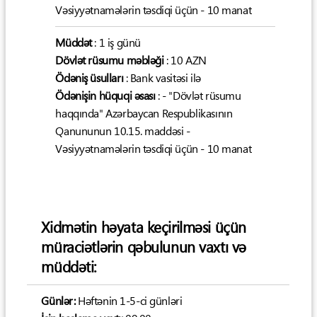
Vəsiyyətnamələrin təsdiqi üçün - 10 manat
Müddət
: 1 iş günü
Dövlət rüsumu məbləği
: 10 AZN
Ödəniş üsulları
: Bank vasitəsi ilə
Ödənişin hüquqi əsası
: - "Dövlət rüsumu
haqqında" Azərbaycan Respublikasının
Qanununun 10.15. maddəsi -
Vəsiyyətnamələrin təsdiqi üçün - 10 manat
Xidmətin həyata keçirilməsi üçün
müraciətlərin qəbulunun vaxtı və
müddəti:
Günlər:
Həftənin 1-5-ci günləri