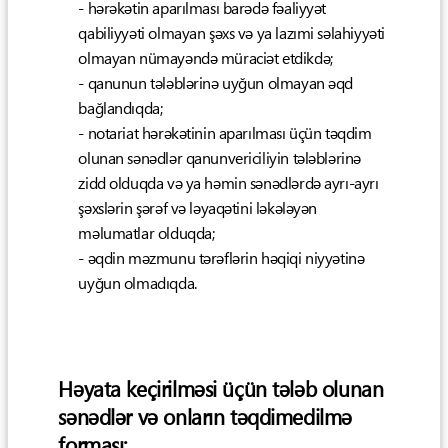
- hərəkətin aparılması barədə fəaliyyət
qabiliyyəti olmayan şəxs və ya lazımi səlahiyyəti
olmayan nümayəndə müraciət etdikdə;
- qanunun tələblərinə uyğun olmayan əqd
bağlandıqda;
- notariat hərəkətinin aparılması üçün təqdim
olunan sənədlər qanunvericiliyin tələblərinə
zidd olduqda və ya həmin sənədlərdə ayrı-ayrı
şəxslərin şərəf və ləyaqətini ləkələyən
məlumatlar olduqda;
- əqdin məzmunu tərəflərin həqiqi niyyətinə
uyğun olmadıqda.
Həyata keçirilməsi üçün tələb olunan
sənədlər və onların təqdimedilmə
forması: