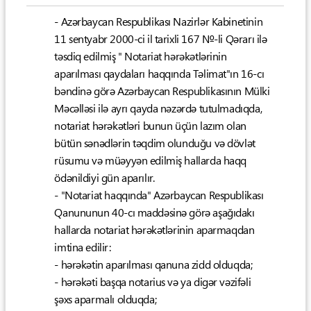
- Azərbaycan Respublikası Nazirlər Kabinetinin
11 sentyabr 2000-ci il tarixli 167 №-li Qərarı ilə
təsdiq edilmiş " Notariat hərəkətlərinin
aparılması qaydaları haqqında Təlimat"ın 16-cı
bəndinə görə Azərbaycan Respublikasının Mülki
Məcəlləsi ilə ayrı qayda nəzərdə tutulmadıqda,
notariat hərəkətləri bunun üçün lazım olan
bütün sənədlərin təqdim olunduğu və dövlət
rüsumu və müəyyən edilmiş hallarda haqq
ödənildiyi gün aparılır.
- "Notariat haqqında" Azərbaycan Respublikası
Qanununun 40-cı maddəsinə görə aşağıdakı
hallarda notariat hərəkətlərinin aparmaqdan
imtina edilir:
- hərəkətin aparılması qanuna zidd olduqda;
- hərəkəti başqa notarius və ya digər vəzifəli
şəxs aparmalı olduqda;