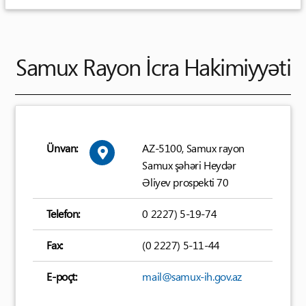
Samux Rayon İcra Hakimiyyəti
Ünvan:
AZ-5100, Samux rayon
Samux şəhəri Heydər
Əliyev prospekti 70
Telefon:
0 2227) 5-19-74
Fax:
(0 2227) 5-11-44
E-poçt:
mail@samux-ih.gov.az