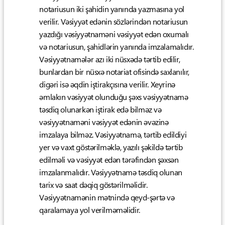
notariusun iki şahidin yanında yazmasına yol
verilir. Vəsiyyət edənin sözlərindən notariusun
yazdığı vəsiyyətnaməni vəsiyyət edən oxumalı
və notariusun, şahidlərin yanında imzalamalıdır.
Vəsiyyətnamələr azı iki nüsxədə tərtib edilir,
bunlardan bir nüsxə notariat ofisində saxlanılır,
digəri isə əqdin iştirakçısına verilir. Xeyrinə
əmlakın vəsiyyət olunduğu şəxs vəsiyyətnamə
təsdiq olunarkən iştirak edə bilməz və
vəsiyyətnaməni vəsiyyət edənin əvəzinə
imzalaya bilməz. Vəsiyyətnamə, tərtib edildiyi
yer və vaxt göstərilməklə, yazılı şəkildə tərtib
edilməli və vəsiyyət edən tərəfindən şəxsən
imzalanmalıdır. Vəsiyyətnamə təsdiq olunan
tarix və saat dəqiq göstərilməlidir.
Vəsiyyətnamənin mətnində qeyd-şərtə və
qaralamaya yol verilməməlidir.