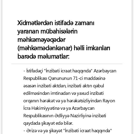
Xidmətlərdən istifadə zamanı
yaranan mübahisələrin
məhkəməyəqədər
(məhkəmədənkənar) həlli imkanları
barədə məlumatlar:
- İstifadəçi "İnzibati icraat haqqında" Azərbaycan
Respublikası Qanununun 71-ci maddəsinə
əsasən inzibati aktdan, inzibati aktın qəbul
edilməsindən imtinadan və yaxud inzibati
orqanın hərəkət və ya hərəkətsizliyindən Rayon
İcra Hakimiyyətinə və ya Azərbaycan
Respublikasının Ədliyyə Nazirliyinə inzibati
qaydada şikayət edə bilər.
- Ərizə və ya şikayət "İnzibati icraat haqqında"