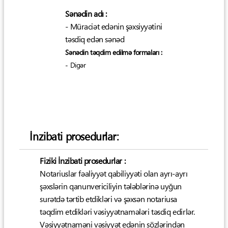
Sənədin adı :
- Müraciət edənin şəxsiyyətini
təsdiq edən sənəd
Sənədin təqdim edilmə formaları :
- Digər
İnzibati prosedurlar:
Fiziki İnzibati prosedurlar :
Notariuslar fəaliyyət qabiliyyəti olan ayrı-ayrı
şəxslərin qanunvericiliyin tələblərinə uyğun
surətdə tərtib etdikləri və şəxsən notariusa
təqdim etdikləri vəsiyyətnamələri təsdiq edirlər.
Vəsiyyətnaməni vəsiyyət edənin sözlərindən