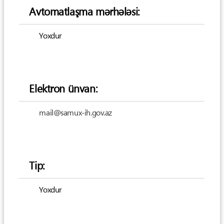
Avtomatlaşma mərhələsi:
Yoxdur
Elektron ünvan:
mail@samux-ih.gov.az
Tip:
Yoxdur