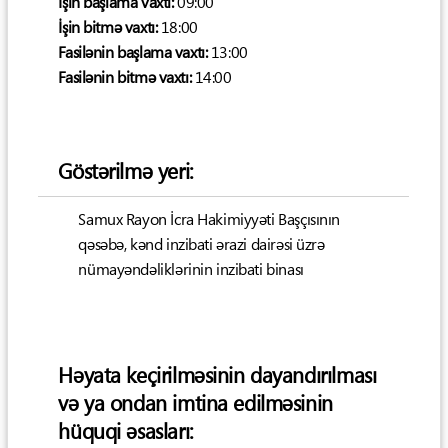
İşin başlama vaxtı:
09:00
İşin bitmə vaxtı:
18:00
Fasilənin başlama vaxtı:
13:00
Fasilənin bitmə vaxtı:
14:00
Göstərilmə yeri:
Samux Rayon İcra Hakimiyyəti Başçısının
qəsəbə, kənd inzibati ərazi dairəsi üzrə
nümayəndəliklərinin inzibati binası
Həyata keçirilməsinin dayandırılması
və ya ondan imtina edilməsinin
hüquqi əsasları: