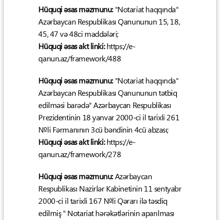
Hüquqi əsas məzmunu:
"Notariat haqqında"
Azərbaycan Respublikası Qanununun 15, 18,
45, 47 və 48ci maddələri;
Hüquqi əsas akt linki:
https://e-
qanun.az/framework/488
Hüquqi əsas məzmunu:
"Notariat haqqında"
Azərbaycan Respublikası Qanununun tətbiq
edilməsi barədə" Azərbaycan Respublikası
Prezidentinin 18 yanvar 2000-ci il tarixli 261
№li Fərmanının 3cü bəndinin 4cü abzası;
Hüquqi əsas akt linki:
https://e-
qanun.az/framework/278
Hüquqi əsas məzmunu:
Azərbaycan
Respublikası Nazirlər Kabinetinin 11 sentyabr
2000-ci il tarixli 167 №li Qərarı ilə təsdiq
edilmiş " Notariat hərəkətlərinin aparılması