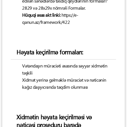
edilən sənədlərdə təsdiq qeydlərinin formaları"
2829 və 28x29x nömrəli Formalar.
Hüquqi əsas akt linki:
https://e-
qanun.az/framework/422
Həyata keçirilmə formaları:
Vətəndaşın müraciəti əsasında səyyar xidmətin
təşkili
Xidmət yerinə gəlməklə müraciət və nəticənin
kağız daşıyıcısında təqdim olunması
Xidmətin həyata keçirilməsi və
nəticəsi proseduru barədə