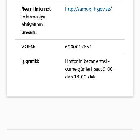
Rəsmi internet
http://samux-ih.gov.az/
informasiya
ehtiyatının
ünvanı:
VÖEN:
6900017651
İş qrafiki:
Həftənin bazar ertəsi -
cümə günləri, saat 9-00-
dan 18-00-dək