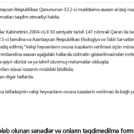
ərbaycan Respublikası Qanununun 32.2-ci maddəsinə əsasən ərizəçi nəzə
umatları təqdim etmədiyi halda;
ər Kabinetinin 2004-cü il 30 sentyabr tarixli 147 nömrəli Qərarı ilə 
.5-ci bəndinə və Azərbaycan Respublikası Ekologiya və Təbii Sərvətlər 
təsdiq edilmiş "Vəhşi heyvanların ovuna icazələrin verilməsi üçün müra
arımbəndinə əsasən aşağıdakı hallarda xidmətin göstərilməsindən imtin
ədə qeyri-dürüst və ya təhrif olunmuş məlumatlar olduqda;
erilən xüsusi icazənin müddəti bitdikdə;
an digər hallarda.
a istifadəçinin vəhşi heyvanların ovuna icazələrin verilməsi ilə bağl
ələb olunan sənədlər və onların təqdimedilmə forma