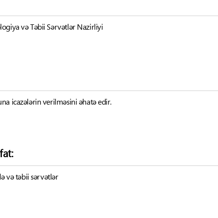
giya və Təbii Sərvətlər Nazirliyi
a icazələrin verilməsini əhatə edir.
fat:
ə və təbii sərvətlər