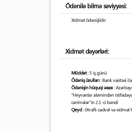
Ödənilə bilmə səviyyəsi:
Xidmət ödənişlidir
Xidmət dəyərləri:
Müddət
: 5 iş günü
Ödəniş üsulları
: Bank vasitəsi 
Ödənişin hüquqi əsası
: Azərbayc
"Heyvanlar aləmindən istifadəyə
cərimələr"in 2.1-ci bəndi
Qeyd
: Ətraflı cədvəl və xidmət