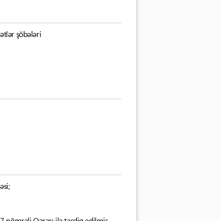
ətlər şöbələri
si;
7 nömrəli Qərarı ilə təsdiq edilmiş