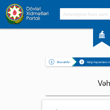
Ana səhifə
Yeniliklər
Ana səhifə
Vəhşi heyvanların o
Vəhş