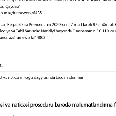
əsi Qaydası"
qanun.az/framework/6435
can Respublikası Prezidentinin 2020-ci il 27 mart tarixli 975 nömrəli F
logiya və Təbii Sərvətlər Nazirliyi haqqında Əsasnamənin 3.0.110-cu
-qanun.az/framework/44803
ı:
 və nəticənin kağız daşıyıcısında təqdim olunması
əsi və nəticəsi proseduru barədə məlumatlandırma f