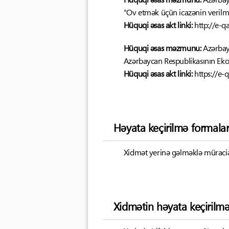
"Ov etmək üçün icazənin verilm
Hüquqi əsas akt linki:
http://e-
Hüquqi əsas məzmunu:
Azərbay
Azərbaycan Respublikasının Eko
Hüquqi əsas akt linki:
https://e
Həyata keçirilmə formalar
Xidmət yerinə gəlməklə müraciət
Xidmətin həyata keçirilm