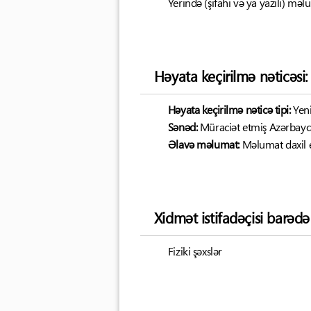
Yerində (şifahi və ya yazılı) m
Həyata keçirilmə nəticəsi:
Həyata keçirilmə nəticə tipi:
Yen
Sənəd:
Müraciət etmiş Azərbayca
Əlavə məlumat:
Məlumat daxil 
Xidmət istifadəçisi barəd
Fiziki şəxslər