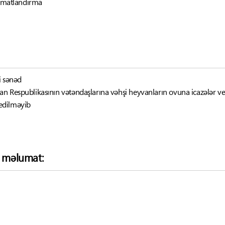
əlumatlandırma
i sənəd
n Respublikasının vətəndaşlarına vəhşi heyvanların ovuna icazələr veri
edilməyib
ə məlumat: