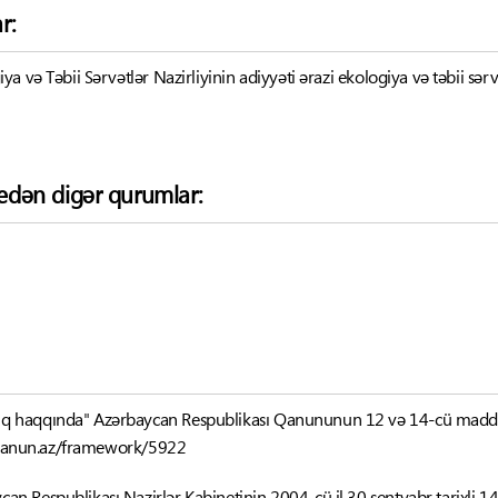
r:
a və Təbii Sərvətlər Nazirliyinin adiyyəti ərazi ekologiya və təbii sərv
k edən digər qurumlar:
q haqqında" Azərbaycan Respublikası Qanununun 12 və 14-cü maddə
-qanun.az/framework/5922
an Respublikası Nazirlər Kabinetinin 2004-cü il 30 sentyabr tarixli 14