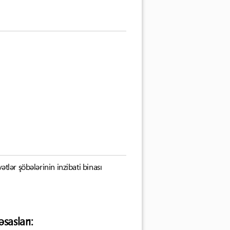
tlər şöbələrinin inzibati binası
sasları: