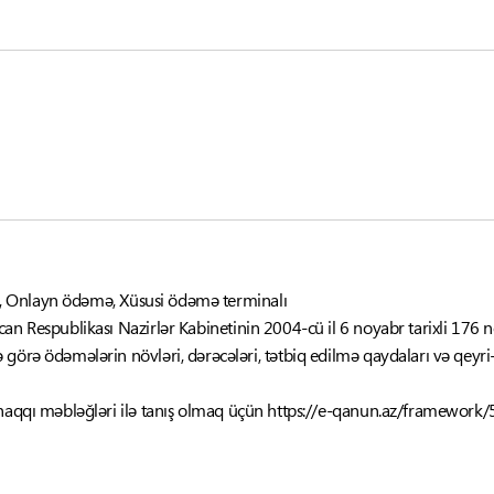
ilə, Onlayn ödəmə, Xüsusi ödəmə terminalı
an Respublikası Nazirlər Kabinetinin 2004-cü il 6 noyabr tarixli 176 n
 görə ödəmələrin növləri, dərəcələri, tətbiq edilmə qaydaları və qey
 haqqı məbləğləri ilə tanış olmaq üçün https://e-qanun.az/framework/5