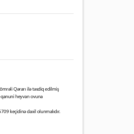
ömrəli Qərarı ilə təsdiq edilmiş
ri-qanuni heyvan ovuna
709 keçidinə daxil olunmalıdır.