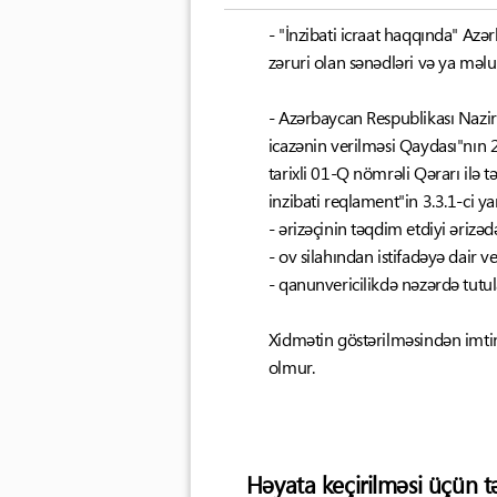
- "İnzibati icraat haqqında" Az
zəruri olan sənədləri və ya məl
- Azərbaycan Respublikası Nazirl
icazənin verilməsi Qaydası"nın 2
tarixli 01-Q nömrəli Qərarı ilə 
inzibati reqlament"in 3.3.1-ci y
- ərizəçinin təqdim etdiyi əriz
- ov silahından istifadəyə dair v
- qanunvericilikdə nəzərdə tutul
Xidmətin göstərilməsindən imtin
olmur.
Həyata keçirilməsi üçün t