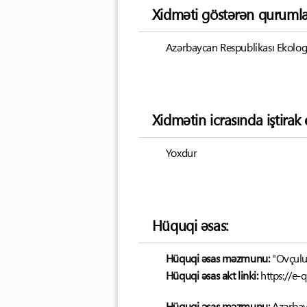
Xidməti göstərən qurumla
Azərbaycan Respublikası Ekologiy
Xidmətin icrasında iştira
Yoxdur
Hüquqi əsas:
Hüquqi əsas məzmunu:
"Ovçulu
Hüquqi əsas akt linki:
https://e
Hüquqi əsas məzmunu:
Azərbayc