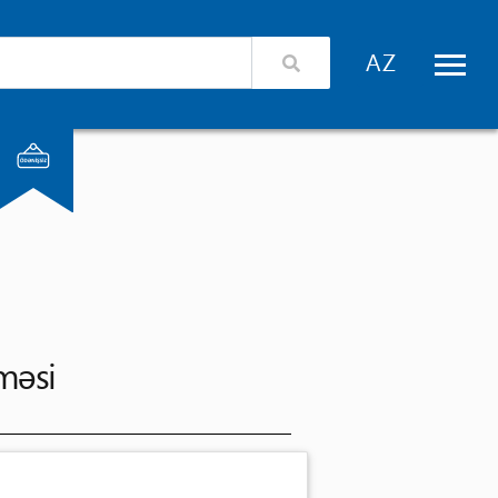
izimlə əlaqə
Xidmət təminatçıları üçün giriş
lməsi