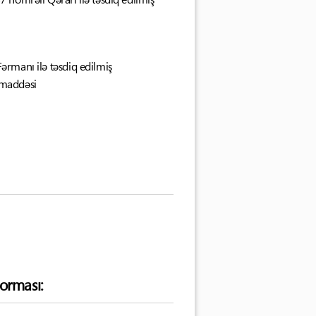
ərmanı ilə təsdiq edilmiş
 maddəsi
orması: