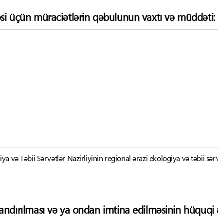
si üçün müraciətlərin qəbulunun vaxtı və müddəti:
 və Təbii Sərvətlər Nazirliyinin regional ərazi ekologiya və təbii sərvə
andırılması və ya ondan imtina edilməsinin hüquqi ə