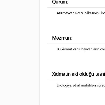
Qurum:
Azərbaycan Respublikasının Ekolo
Məzmun:
Bu xidmət vəhşi heyvanların ovun
Xidmətin aid olduğu təsni
Ekologiya, ətraf mühitdən istifad