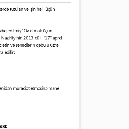
rdə tutulan və işin həlli üçün
təsdiq edilmiş "Ov etmək üçün
Nazirliyinin 2013-cü il "17" aprel
ciətin və sənədlərin qəbulu üzrə
a edilir:
ı yenidən müraciət etməsinə mane
sı: