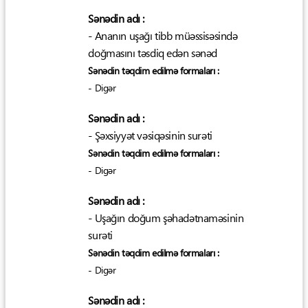
Sənədin adı :
- Ananın uşağı tibb müəssisəsində
doğmasını təsdiq edən sənəd
Sənədin təqdim edilmə formaları :
- Digər
Sənədin adı :
- Şəxsiyyət vəsiqəsinin surəti
Sənədin təqdim edilmə formaları :
- Digər
Sənədin adı :
- Uşağın doğum şəhadətnaməsinin
surəti
Sənədin təqdim edilmə formaları :
- Digər
Sənədin adı :