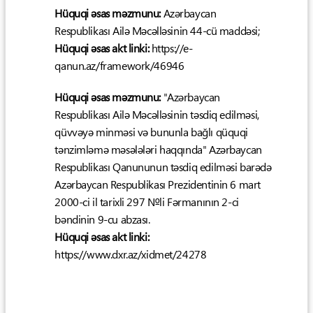
Hüquqi əsas məzmunu:
Azərbaycan
Respublikası Ailə Məcəlləsinin 44-cü maddəsi;
Hüquqi əsas akt linki:
https://e-
qanun.az/framework/46946
Hüquqi əsas məzmunu:
"Azərbaycan
Respublikası Ailə Məcəlləsinin təsdiq edilməsi,
qüvvəyə minməsi və bununla bağlı qüquqi
tənzimləmə məsələləri haqqında" Azərbaycan
Respublikası Qanununun təsdiq edilməsi barədə
Azərbaycan Respublikası Prezidentinin 6 mart
2000-ci il tarixli 297 №li Fərmanının 2-ci
bəndinin 9-cu abzası.
Hüquqi əsas akt linki:
https://www.dxr.az/xidmet/24278