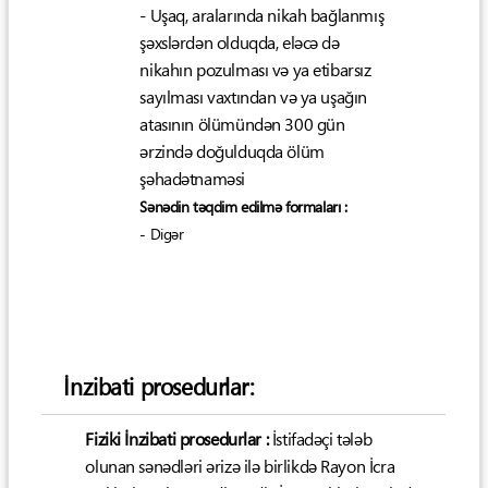
- Uşaq, aralarında nikah bağlanmış
şəxslərdən olduqda, eləcə də
nikahın pozulması və ya etibarsız
sayılması vaxtından və ya uşağın
atasının ölümündən 300 gün
ərzində doğulduqda ölüm
şəhadətnaməsi
Sənədin təqdim edilmə formaları :
- Digər
İnzibati prosedurlar:
Fiziki İnzibati prosedurlar :
İstifadəçi tələb
olunan sənədləri ərizə ilə birlikdə Rayon İcra