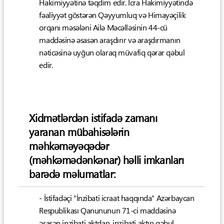
Hakimiyyətinə təqdim edir. İcra Hakimiyyətində
fəaliyyət göstərən Qəyyumluq və Himayəçilik
orqanı məsələni Ailə Məcəlləsinin 44-cü
maddəsinə əsasən araşdırır və araşdırmanın
nəticəsinə uyğun olaraq müvafiq qərar qəbul
edir.
Xidmətlərdən istifadə zamanı
yaranan mübahisələrin
məhkəməyəqədər
(məhkəmədənkənar) həlli imkanları
barədə məlumatlar:
- İstifadəçi "İnzibati icraat haqqında" Azərbaycan
Respublikası Qanununun 71-ci maddəsinə
əsasən inzibati aktdan, inzibati aktın qəbul