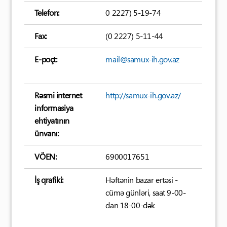
Telefon:
0 2227) 5-19-74
Fax:
(0 2227) 5-11-44
E-poçt:
mail@samux-ih.gov.az
Rəsmi internet
http://samux-ih.gov.az/
informasiya
ehtiyatının
ünvanı:
VÖEN:
6900017651
İş qrafiki:
Həftənin bazar ertəsi -
cümə günləri, saat 9-00-
dan 18-00-dək