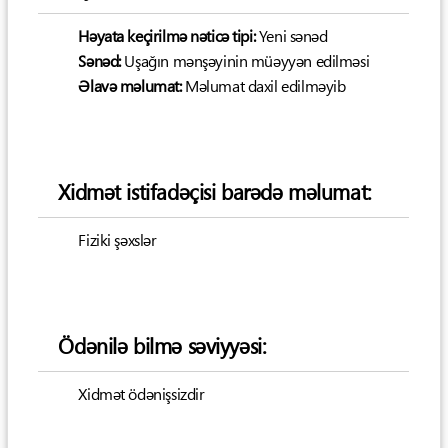
Həyata keçirilmə nəticə tipi:
Yeni sənəd
Sənəd:
Uşağın mənşəyinin müəyyən edilməsi
Əlavə məlumat:
Məlumat daxil edilməyib
Xidmət istifadəçisi barədə məlumat:
Fiziki şəxslər
Ödənilə bilmə səviyyəsi:
Xidmət ödənişsizdir