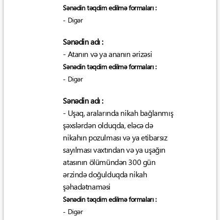
Sənədin təqdim edilmə formaları :
- Digər
Sənədin adı :
- Atanın və ya ananın ərizəsi
Sənədin təqdim edilmə formaları :
- Digər
Sənədin adı :
- Uşaq, aralarında nikah bağlanmış
şəxslərdən olduqda, eləcə də
nikahın pozulması və ya etibarsız
sayılması vaxtından və ya uşağın
atasının ölümündən 300 gün
ərzində doğulduqda nikah
şəhadətnaməsi
Sənədin təqdim edilmə formaları :
- Digər