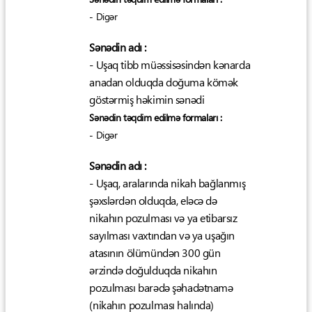
- Digər
Sənədin adı :
- Uşaq tibb müəssisəsindən kənarda
anadan olduqda doğuma kömək
göstərmiş həkimin sənədi
Sənədin təqdim edilmə formaları :
- Digər
Sənədin adı :
- Uşaq, aralarında nikah bağlanmış
şəxslərdən olduqda, eləcə də
nikahın pozulması və ya etibarsız
sayılması vaxtından və ya uşağın
atasının ölümündən 300 gün
ərzində doğulduqda nikahın
pozulması barədə şəhadətnamə
(nikahın pozulması halında)