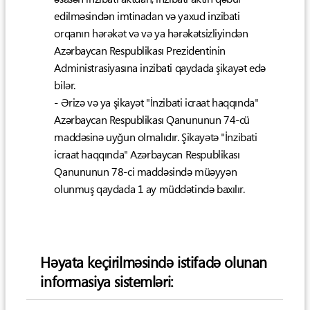
edilməsindən imtinadan və yaxud inzibati
orqanın hərəkət və və ya hərəkətsizliyindən
Azərbaycan Respublikası Prezidentinin
Administrasiyasına inzibati qaydada şikayət edə
bilər.
- Ərizə və ya şikayət "İnzibati icraat haqqında"
Azərbaycan Respublikası Qanununun 74-cü
maddəsinə uyğun olmalıdır. Şikayətə "İnzibati
icraat haqqında" Azərbaycan Respublikası
Qanununun 78-ci maddəsində müəyyən
olunmuş qaydada 1 ay müddətində baxılır.
Həyata keçirilməsində istifadə olunan
informasiya sistemləri: