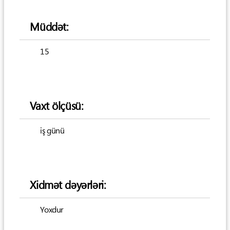
Müddət:
15
Vaxt ölçüsü:
iş günü
Xidmət dəyərləri:
Yoxdur