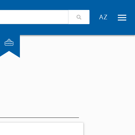
izimlə əlaqə
Xidmət təminatçıları üçün giriş