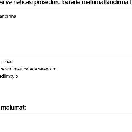
əsi və nəticəsi proseduru barədə məlumatlandırma f
tlandırma
i sənəd
icazə verilməsi barədə sərəncamı
edilməyib
ə məlumat: