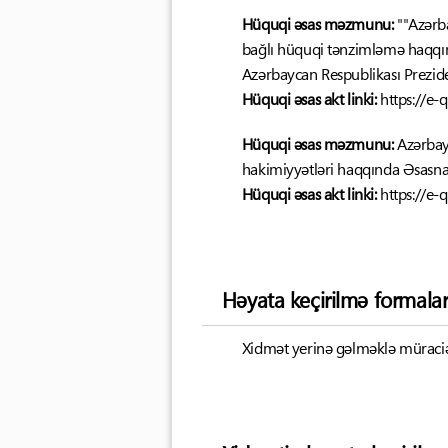
Hüquqi əsas məzmunu:
""Azərb
bağlı hüquqi tənzimləmə haqqın
Azərbaycan Respublikası Preziden
Hüquqi əsas akt linki:
https://e
Hüquqi əsas məzmunu:
Azərbayc
hakimiyyətləri haqqında Əsasna
Hüquqi əsas akt linki:
https://e
Həyata keçirilmə formalar
Xidmət yerinə gəlməklə müraciət