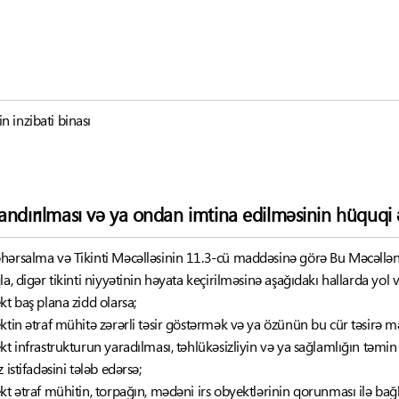
 inzibati binası
andırılması və ya ondan imtina edilməsinin hüquqi ə
hərsalma və Tikinti Məcəlləsinin 11.3-cü maddəsinə görə Bu Məcəllən
a, digər tikinti niyyətinin həyata keçirilməsinə aşağıdakı hallarda yol v
kt baş plana zidd olarsa;
ktin ətraf mühitə zərərli təsir göstərmək və ya özünün bu cür təsirə m
kt infrastrukturun yaradılması, təhlükəsizliyin və ya sağlamlığın təmin
 istifadəsini tələb edərsə;
kt ətraf mühitin, torpağın, mədəni irs obyektlərinin qorunması ilə bağl