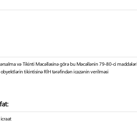
rsalma və Tikinti Məcəlləsinə görə bu Məcəllənin 79-80-ci maddələri
 obyektlərin tikintisinə RİH tərəfindən icazənin verilməsi
fat:
 icraat