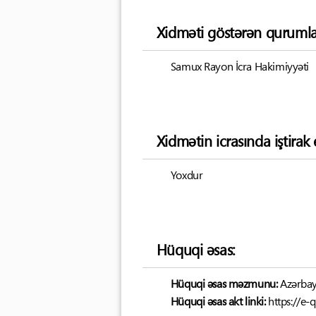
Xidməti göstərən qurumla
Samux Rayon İcra Hakimiyyəti
Xidmətin icrasında iştira
Yoxdur
Hüquqi əsas:
Hüquqi əsas məzmunu:
Azərbay
Hüquqi əsas akt linki:
https://e