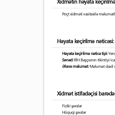
Xidmətin həyata keçirilm
Poçt xidməti vasitəsilə məluma
Həyata keçirilmə nəticəsi:
Həyata keçirilmə nəticə tipi:
Yen
Sənəd:
RİH Başçısının tikintiyi 
Əlavə məlumat:
Məlumat daxil 
Xidmət istifadəçisi barəd
Fiziki şəxslər
Hüquqi şəxslər