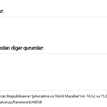
r:
k edən digər qurumlar:
can Respublikasının Şəhərsalma və Tikinti Məcəlləsi"nin 74.1ci və 75.
-qanun.az/framework/46958