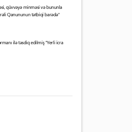
məsi, qüvvəyə minməsi və bununla
mrəli Qanununun tətbiqi barədə"
manı ilə təsdiq edilmiş "Yerli icra