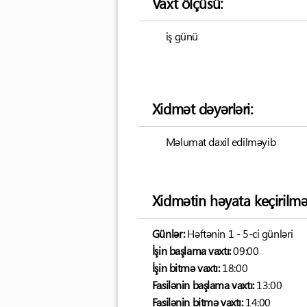
Vaxt ölçüsü:
iş günü
Xidmət dəyərləri:
Məlumat daxil edilməyib
Xidmətin həyata keçirilmə
Günlər:
Həftənin 1 - 5-ci günləri
İşin başlama vaxtı:
09:00
İşin bitmə vaxtı:
18:00
Fasilənin başlama vaxtı:
13:00
Fasilənin bitmə vaxtı:
14:00