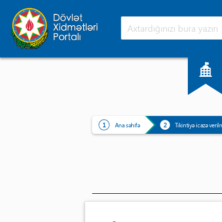
Ana səhifə
Yeniliklər
Ana səhifə
Tikintiyə icazə veril