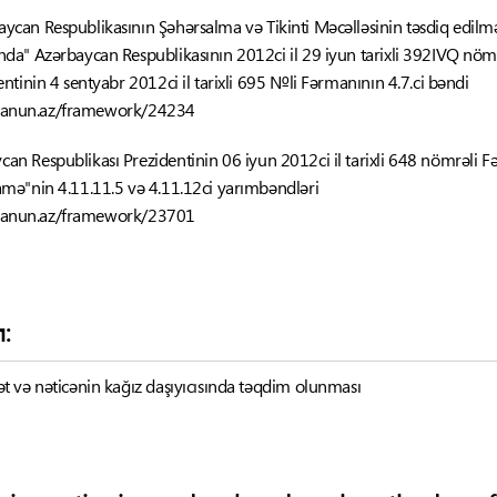
aycan Respublikasının Şəhərsalma və Tikinti Məcəlləsinin təsdiq edil
da" Azərbaycan Respublikasının 2012ci il 29 iyun tarixli 392IVQ nö
tinin 4 sentyabr 2012ci il tarixli 695 №li Fərmanının 4.7.ci bəndi
-qanun.az/framework/24234
an Respublikası Prezidentinin 06 iyun 2012ci il tarixli 648 nömrəli Fər
mə"nin 4.11.11.5 və 4.11.12ci yarımbəndləri
-qanun.az/framework/23701
ı:
 və nəticənin kağız daşıyıcısında təqdim olunması