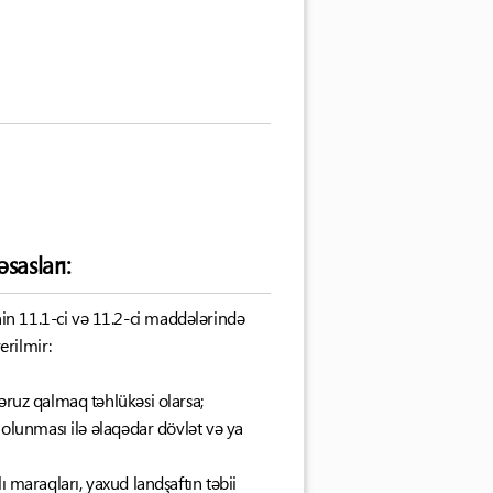
sasları:
in 11.1-ci və 11.2-ci maddələrində
erilmir:
əruz qalmaq təhlükəsi olarsa;
 olunması ilə əlaqədar dövlət və ya
ı maraqları, yaxud landşaftın təbii