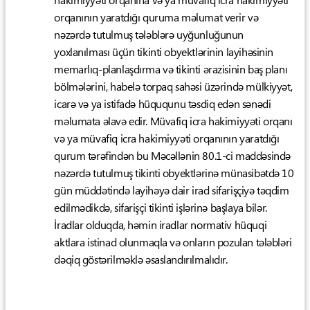
hakimiyyəti orqanına və ya müvafiq icra hakimiyyəti
orqanının yaratdığı quruma məlumat verir və
nəzərdə tutulmuş tələblərə uyğunluğunun
yoxlanılması üçün tikinti obyektlərinin layihəsinin
memarlıq-planlaşdırma və tikinti ərazisinin baş planı
bölmələrini, habelə torpaq sahəsi üzərində mülkiyyət,
icarə və ya istifadə hüququnu təsdiq edən sənədi
məlumata əlavə edir. Müvafiq icra hakimiyyəti orqanı
və ya müvafiq icra hakimiyyəti orqanının yaratdığı
qurum tərəfindən bu Məcəllənin 80.1-ci maddəsində
nəzərdə tutulmuş tikinti obyektlərinə münasibətdə 10
gün müddətində layihəyə dair irad sifarişçiyə təqdim
edilmədikdə, sifarişçi tikinti işlərinə başlaya bilər.
İradlar olduqda, həmin iradlar normativ hüquqi
aktlara istinad olunmaqla və onların pozulan tələbləri
dəqiq göstərilməklə əsaslandırılmalıdır.