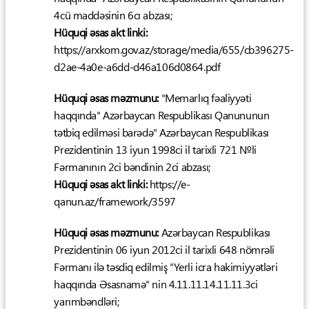
4cü maddəsinin 6cı abzası;
Hüquqi əsas akt linki:
https://arxkom.gov.az/storage/media/655/cb396275-
d2ae-4a0e-a6dd-d46a106d0864.pdf
Hüquqi əsas məzmunu:
"Memarlıq fəaliyyəti
haqqında" Azərbaycan Respublikası Qanununun
tətbiq edilməsi barədə" Azərbaycan Respublikası
Prezidentinin 13 iyun 1998ci il tarixli 721 №li
Fərmanının 2ci bəndinin 2ci abzası;
Hüquqi əsas akt linki:
https://e-
qanun.az/framework/3597
Hüquqi əsas məzmunu:
Azərbaycan Respublikası
Prezidentinin 06 iyun 2012ci il tarixli 648 nömrəli
Fərmanı ilə təsdiq edilmiş "Yerli icra hakimiyyətləri
haqqında Əsasnamə" nin 4.11.11.14.11.11.3ci
yarımbəndləri;