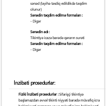
sənəd (layihə təsdiq edildikdə təqdim
olunur)
Sənədin təqdim edilmə formaları :
- Digər
Sənədin adı :
Tikintiyə icazə barədə qərarın surəti
Sənədin təqdim edilmə formaları :
- Digər
İnzibati prosedurlar:
Fiziki İnzibati prosedurlar :
Sifarişçi tikintiyə
başlamazdan əvvəl tikinti niyyəti barədə müvafiq icra