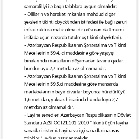
səmərəliliyi ilə bağlı tələblərə uyğun olmalıdır;
- Əlillərin və hərəkət imkanları məhdud digər
şəxslərin tikinti obyektindən istifadəsi ilə bağlı zəruri
infrastruktura malik olmalıdır (xüsusən də ümumi
istifadə üçün nəzərdə tutulmuş tikinti obyektləri).
- Azərbaycan Respublikasının Şəhərsalma və Tikinti
Məcəlləsinin 59.4.-ci maddəsinə görə yaşayış
binalarında mənzillərin döşəmədən tavana qədər
hündürlüyü 2,7 metrdən az olmamalıdır.
- Azərbaycan Respublikasının Şəhərsalma və Tikinti
Məcəlləsinin 59.5.ci maddəsinə görə mansarda
mərtəbələrinin bayır divarlar boyunca hündürlüyü
1,6 metrdən, yüksək hissəsində hündürlüyü 2,7
metrdən az olmamalıdır.
- Layihə sənədləri Azərbaycan Respublikasının Dövlət
Standartı AZSГОСТ21.101-2010 "Tikinti üçün layihə
sənədləri sistemi. Layihə və işçi sənədlərinə əsas
tələblər " uyğun hazırlanmalıdır.