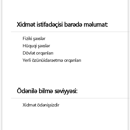
Xidmət istifadəçisi barədə məlumat:
Fiziki şəxslər
Hüquqi şəxslər
Dövlət orqanları
Yerli özünüidarəetmə orqanları
Ödənilə bilmə səviyyəsi:
Xidmət ödənişsizdir