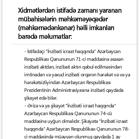
Xidmətlərdən istifadə zamanı yaranan
mübahisələrin məhkəməyəqədər
(məhkəmədənkənar) həlli imkanları
barədə məlumatlar:
- İstifadəçi "İnzibati icraat haqqında" Azərbaycan
Respublikası Qanununun 71-ci maddəsinə əsasən
inzibati aktdan, inzibati aktın qəbul edilməsindən
imtinadan və yaxud inzibati orqanın hərəkət və və ya
hərəkətsizliyindən Azərbaycan Respublikası
Prezidentinin Administrasiyasına inzibati qaydada
şikayət edə bilər.
- Ərizə və ya şikayət "İnzibati icraat haqqında"
Azərbaycan Respublikası Qanununun 74-cü
maddəsinə uyğun olmalıdır. Şikayətə "İnzibati icraat
haqqında" Azərbaycan Respublikası Qanununun 78-
ci maddəsində müəyyən olunmuş qaydada 1 ay