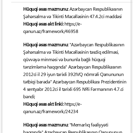
Hüquqi əsas məzmunu:
Azərbaycan Respublikasının
Şəhərsalma və Tikinti Məcəlləsinin 47.4.2ci maddəsi
Hüquqi əsas akt linki:
https://e-
qanun.az/framework/46958
Hüquqi əsas məzmunu:
"Azərbaycan Respublikasının
Şəhərsalma və Tikinti Məcəlləsinin təsdiq edilməsi,
qüvvəyə minməsi və bununla bağlı hüquqi
tənzimləmə haqqında" Azərbaycan Respublikasının
2012ci il 29 iyun tarixli 392IVQ nömrəli Qanununun
tətbiqi barədə" Azərbaycan Respublikası Prezidentinin
4 sentyabr 2012ci il tarixli 695 №li Fərmanının 4.7.ci
bəndi;
Hüquqi əsas akt linki:
https://e-
qanun.az/framework/24234
Hüquqi əsas məzmunu:
"Memarlıq fəaliyyəti
haqqında" Azərbaycan Respublikasının Qanununun