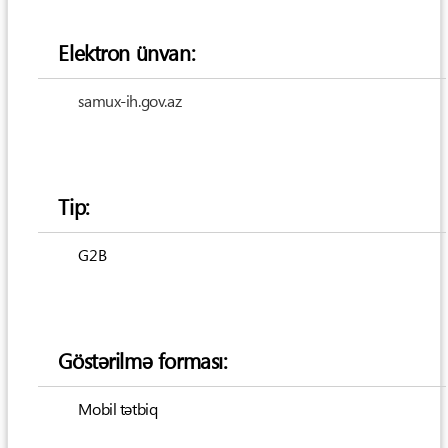
Elektron ünvan:
samux-ih.gov.az
Tip:
G2B
Göstərilmə forması:
Mobil tətbiq