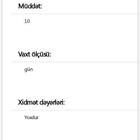
Müddət:
10
Vaxt ölçüsü:
gün
Xidmət dəyərləri:
Yoxdur