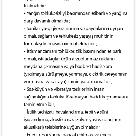
tikilməlidir:
- Yanğın təhlükəsizliyi baxımından etibarlı və yanğına
qarşı davamlı olmalıdır;
- Sanitariya-gigiyena norma və qaydalarına uyğun
olmalı, sağlam və təhlükəsiz yaşayış mühitinin
formalaşdırılmasına xidmət etməlidir;
- İstismar zamanı təhlükəsizlik baxımından etibarlı
olmalı, istifadəçilər üçün arzuolunmaz risklərin
meydana çıxmasına və ya bədbəxt hadisələrə
(yıxılmaya, sürüşməyə, yanmaya, elektrik cərəyanının
vurmasına və sairəyə) zəmin yaratmamalıdır;
- Səs-küyün və vibrasiya təsirlərinin insan
sağlamlığına təhlükə törətməyən həddi keçməməsini
təmin etməlidir;
- İstilik təchizatı, havalandırma, təbii və süni
işıqlandırma, akustika (səs izolyasiyası və otaqların
akustikası) tələblərinə uyğun olmalıdır;
- Enerji resurslarına qənaət edilməsi və enerji