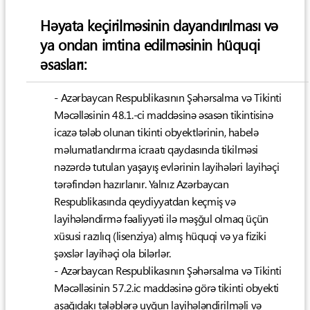
Həyata keçirilməsinin dayandırılması və
ya ondan imtina edilməsinin hüquqi
əsasları:
- Azərbaycan Respublikasının Şəhərsalma və Tikinti
Məcəlləsinin 48.1.-ci maddəsinə əsasən tikintisinə
icazə tələb olunan tikinti obyektlərinin, habelə
məlumatlandırma icraatı qaydasında tikilməsi
nəzərdə tutulan yaşayış evlərinin layihələri layihəçi
tərəfindən hazırlanır. Yalnız Azərbaycan
Respublikasında qeydiyyatdan keçmiş və
layihələndirmə fəaliyyəti ilə məşğul olmaq üçün
xüsusi razılıq (lisenziya) almış hüquqi və ya fiziki
şəxslər layihəçi ola bilərlər.
- Azərbaycan Respublikasının Şəhərsalma və Tikinti
Məcəlləsinin 57.2.ic maddəsinə görə tikinti obyekti
aşağıdakı tələblərə uyğun layihələndirilməli və