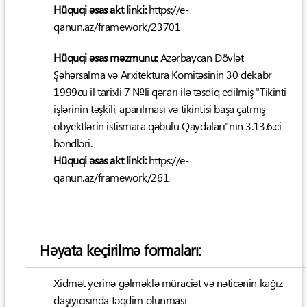
Hüquqi əsas akt linki:
https://e-
qanun.az/framework/23701
Hüquqi əsas məzmunu:
Azərbaycan Dövlət
Şəhərsalma və Arxitektura Komitəsinin 30 dekabr
1999cu il tarixli 7 №li qərarı ilə təsdiq edilmiş "Tikinti
işlərinin təşkili, aparılması və tikintisi başa çatmış
obyektlərin istismara qəbulu Qaydaları"nın 3.13.6.ci
bəndləri.
Hüquqi əsas akt linki:
https://e-
qanun.az/framework/261
Həyata keçirilmə formaları:
Xidmət yerinə gəlməklə müraciət və nəticənin kağız
daşıyıcısında təqdim olunması