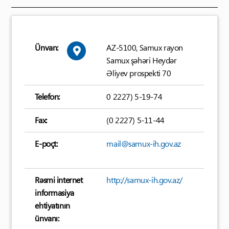
Ünvan:
AZ-5100, Samux rayon
Samux şəhəri Heydər
Əliyev prospekti 70
Telefon:
0 2227) 5-19-74
Fax:
(0 2227) 5-11-44
E-poçt:
mail@samux-ih.gov.az
Rəsmi internet
http://samux-ih.gov.az/
informasiya
ehtiyatının
ünvanı: