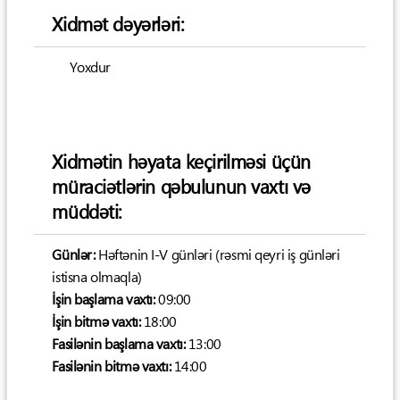
Xidmət dəyərləri:
Yoxdur
Xidmətin həyata keçirilməsi üçün
müraciətlərin qəbulunun vaxtı və
müddəti:
Günlər:
Həftənin I-V günləri (rəsmi qeyri iş günləri
istisna olmaqla)
İşin başlama vaxtı:
09:00
İşin bitmə vaxtı:
18:00
Fasilənin başlama vaxtı:
13:00
Fasilənin bitmə vaxtı:
14:00