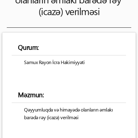
(icazə) verilməsi
Qurum:
Samux Rayon İcra Hakimiyyəti
Məzmun:
Qəyyumluqda və himayədə olanların əmlakı
barədə rəy (icazə) verilməsi