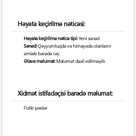
Həyata keçirilmə nəticəsi:
Həyata keçirilmə nəticə tipi:
Yeni sənəd
Sənəd:
Qəyyumluqda və himayədə olanların
əmlakı barədə rəy
Əlavə məlumat:
Məlumat daxil edilməyib
Xidmət istifadəçisi barədə məlumat:
Fiziki şəxslər