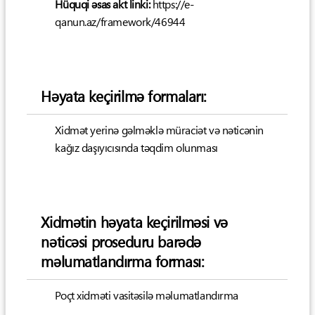
Hüquqi əsas akt linki:
https://e-
qanun.az/framework/46944
Həyata keçirilmə formaları:
Xidmət yerinə gəlməklə müraciət və nəticənin
kağız daşıyıcısında təqdim olunması
Xidmətin həyata keçirilməsi və
nəticəsi proseduru barədə
məlumatlandırma forması:
Poçt xidməti vasitəsilə məlumatlandırma