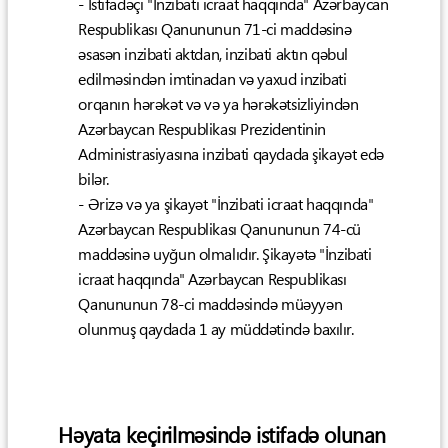
- İstifadəçi "İnzibati icraat haqqında" Azərbaycan
Respublikası Qanununun 71-ci maddəsinə
əsasən inzibati aktdan, inzibati aktın qəbul
edilməsindən imtinadan və yaxud inzibati
orqanın hərəkət və və ya hərəkətsizliyindən
Azərbaycan Respublikası Prezidentinin
Administrasiyasına inzibati qaydada şikayət edə
bilər.
- Ərizə və ya şikayət "İnzibati icraat haqqında"
Azərbaycan Respublikası Qanununun 74-cü
maddəsinə uyğun olmalıdır. Şikayətə "İnzibati
icraat haqqında" Azərbaycan Respublikası
Qanununun 78-ci maddəsində müəyyən
olunmuş qaydada 1 ay müddətində baxılır.
Həyata keçirilməsində istifadə olunan