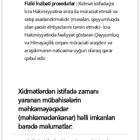
Fiziki İnzibati prosedurlar :
Xidmət istifadəçisi
İcra Hakimiyyətinə ərizə ilə müraciət etməli və
satışı əsaslandırmalıdır (məsələn, qəyyumluqda
olan şəxsin ehtiyaclarını təmin etmək)- İcra
Hakimiyyətində fəaliyyət göstərən Qəyyumluq
və Himayəçilik orqanı müraciəti araşdırır və
araşdırmanın nəticəsinə uyğun olaraq qərar
qəbul edir.
Xidmətlərdən istifadə zamanı
yaranan mübahisələrin
məhkəməyəqədər
(məhkəmədənkənar) həlli imkanları
barədə məlumatlar: