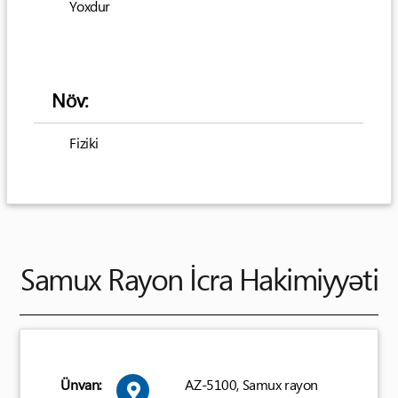
Yoxdur
Növ:
Fiziki
Samux Rayon İcra Hakimiyyəti
Ünvan:
AZ-5100, Samux rayon