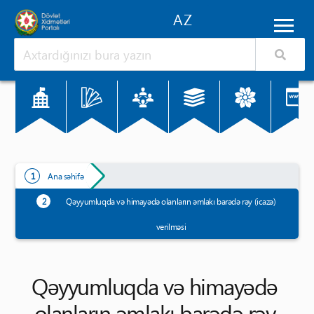
"ASAN Xidmət" mərkəzlərində
Elektron formada göstərilən
Xüsusi razılıq (lisenziya), sertifikat,
Ödənişsiz həyata keçirilən dövlət
Bütün dövlət xidmətləri
Dövlət qurumları
İstifadəçi qrupları
Sahələr
göstərilən xidmətlər
xidmətlər
şəhadətnamə
xidmətləri
Ana səhifə
Qəyyumluqda və himayədə olanların əmlakı barədə rəy (icazə)
verilməsi
Qəyyumluqda və himayədə 
olanların əmlakı barədə rəy 