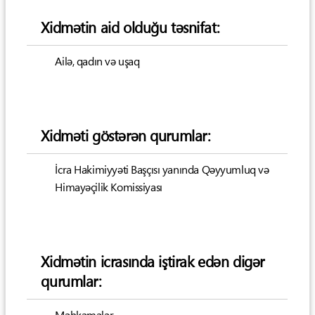
Xidmətin aid olduğu təsnifat:
Ailə, qadın və uşaq
Xidməti göstərən qurumlar:
İcra Hakimiyyəti Başçısı yanında Qəyyumluq və
Himayəçilik Komissiyası
Xidmətin icrasında iştirak edən digər
qurumlar: