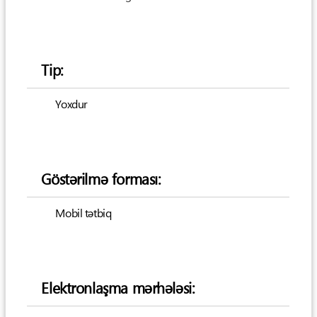
Tip:
Yoxdur
Göstərilmə forması:
Mobil tətbiq
Elektronlaşma mərhələsi: