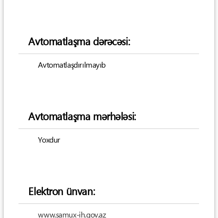
Avtomatlaşma dərəcəsi:
Avtomatlaşdırılmayıb
Avtomatlaşma mərhələsi:
Yoxdur
Elektron ünvan:
www.samux-ih.gov.az