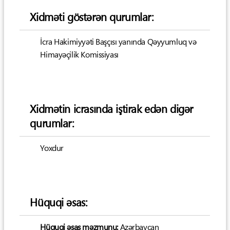
Xidməti göstərən qurumlar:
İcra Hakimiyyəti Başçısı yanında Qəyyumluq və
Himayəçilik Komissiyası
Xidmətin icrasında iştirak edən digər
qurumlar:
Yoxdur
Hüquqi əsas:
Hüquqi əsas məzmunu:
Azərbaycan