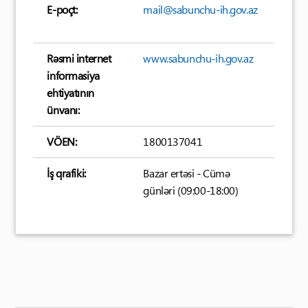
E-poçt:
mail@sabunchu-ih.gov.az
Rəsmi internet
www.sabunchu-ih.gov.az
informasiya
ehtiyatının
ünvanı:
VÖEN:
1800137041
İş qrafiki:
Bazar ertəsi - Cümə
günləri (09:00-18:00)