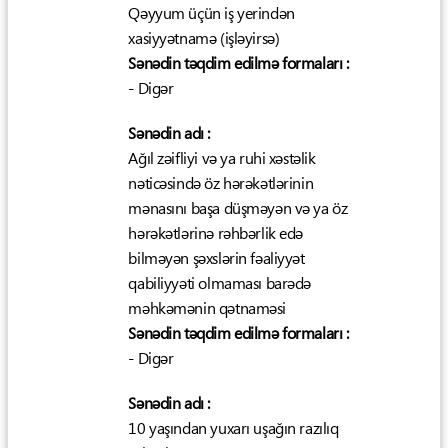
Qəyyum üçün iş yerindən
xasiyyətnamə (işləyirsə)
Sənədin təqdim edilmə formaları :
- Digər
Sənədin adı :
Ağıl zəifliyi və ya ruhi xəstəlik
nəticəsində öz hərəkətlərinin
mənasını başa düşməyən və ya öz
hərəkətlərinə rəhbərlik edə
bilməyən şəxslərin fəaliyyət
qabiliyyəti olmaması barədə
məhkəmənin qətnaməsi
Sənədin təqdim edilmə formaları :
- Digər
Sənədin adı :
10 yaşından yuxarı uşağın razılıq