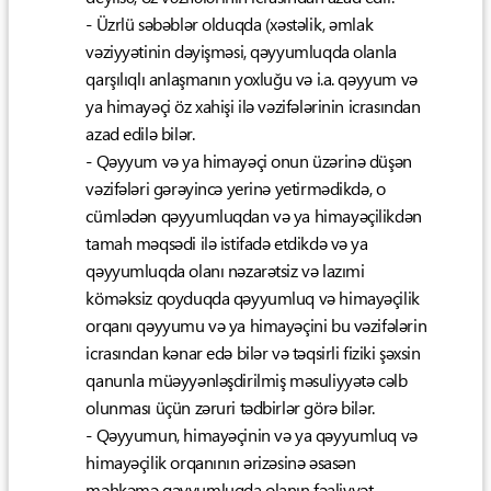
- Üzrlü səbəblər olduqda (xəstəlik, əmlak
vəziyyətinin dəyişməsi, qəyyumluqda olanla
qarşılıqlı anlaşmanın yoxluğu və i.a. qəyyum və
ya himayəçi öz xahişi ilə vəzifələrinin icrasından
azad edilə bilər.
- Qəyyum və ya himayəçi onun üzərinə düşən
vəzifələri gərəyincə yerinə yetirmədikdə, o
cümlədən qəyyumluqdan və ya himayəçilikdən
tamah məqsədi ilə istifadə etdikdə və ya
qəyyumluqda olanı nəzarətsiz və lazımi
köməksiz qoyduqda qəyyumluq və himayəçilik
orqanı qəyyumu və ya himayəçini bu vəzifələrin
icrasından kənar edə bilər və təqsirli fiziki şəxsin
qanunla müəyyənləşdirilmiş məsuliyyətə cəlb
olunması üçün zəruri tədbirlər görə bilər.
- Qəyyumun, himayəçinin və ya qəyyumluq və
himayəçilik orqanının ərizəsinə əsasən
məhkəmə qəyyumluqda olanın fəaliyyət