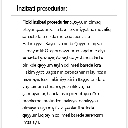
İnzibati prosedurlar:
Fiziki İnzibati prosedurlar :
Qəyyum olmaq
istəyən şəxs ərizə ilə İcra Hakimiyyətinə müvafiq
sənədlərlə birlikdə müraciət edir. İcra
Hakimiyyəti Başçısı yanında Qəyyumluq və
Himayəçilik Orqanı qəyyumun təqdim etdiyi
sənədləri yoxlayır, öz rəyi və yoxlama aktı ilə
birlikdə qəyyum təyin edilməsi barədə İcra
Hakimiyyəti Başçısının sərəncamının layihəsini
hazırlayır. İcra Hakimiyyətinin Başçısı on dörd
yaşı tamam olmamış yetkinlik yaşına
çatmayanlar, habelə psixi pozuntuya görə
məhkəmə tərəfindən fəaliyyət qabiliyyəti
olmayan sayılmış fiziki şəxslər üzərində
qəyyumluq təyin edilməsi barədə sərəncam
imzalayır.