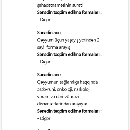
şəhadətnaməsinin surəti
Sənədin təqdim edilmə formaları :
- Digər
Sənədin adı :
Qəyyum üçün yaşayış yerindən 2
saylı forma arayış
Sənədin təqdim edilmə formaları :
- Digər
Sənədin adı :
Qəyyumun sağlamlığı haqqında
əsəb-ruhi, onkoloji, narkoloji,
vərəm və dəri-zöhrəvi
dispanserlərindən arayışlar
Sənədin təqdim edilmə formaları :
- Digər