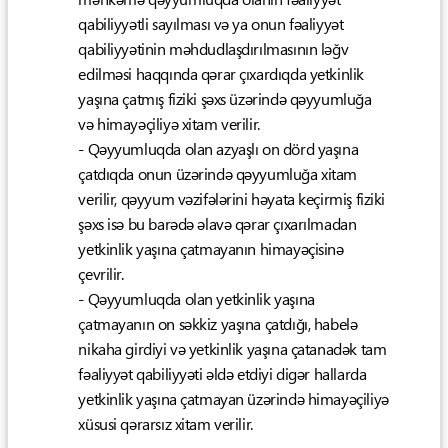
qabiliyyətli sayılması və ya onun fəaliyyət
qabiliyyətinin məhdudlaşdırılmasının ləğv
edilməsi haqqında qərar çıxardıqda yetkinlik
yaşına çatmış fiziki şəxs üzərində qəyyumluğa
və himayəçiliyə xitam verilir.
- Qəyyumluqda olan azyaşlı on dörd yaşına
çatdıqda onun üzərində qəyyumluğa xitam
verilir, qəyyum vəzifələrini həyata keçirmiş fiziki
şəxs isə bu barədə əlavə qərar çıxarılmadan
yetkinlik yaşına çatmayanın himayəçisinə
çevrilir.
- Qəyyumluqda olan yetkinlik yaşına
çatmayanın on səkkiz yaşına çatdığı, habelə
nikaha girdiyi və yetkinlik yaşına çatanadək tam
fəaliyyət qabiliyyəti əldə etdiyi digər hallarda
yetkinlik yaşına çatmayan üzərində himayəçiliyə
xüsusi qərarsız xitam verilir.