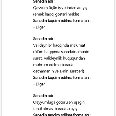
Sənədin adı :
Qəyyum üçün iş yerindən arayış
(əmək haqqı göstərilməklə)
Sənədin təqdim edilmə formaları :
- Digər
Sənədin adı :
Valideynlər haqqında məlumat
(ölüm haqqında şəhadətnamənin
surəti, valideynlik hüququndan
məhrum edilmə barədə
qətnamənin və s.-nin surətləri)
Sənədin təqdim edilmə formaları :
- Digər
Sənədin adı :
Qəyyumluğa götürülən uşağın
təhsil alması barədə arayış
Sənədin təqdim edilmə formaları :