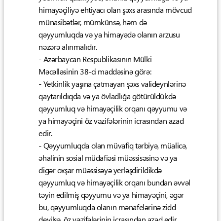
himayəçiliyə ehtiyacı olan şəxs arasında mövcud
münasibətlər, mümkünsə, həm də
qəyyumluqda və ya himayədə olanın arzusu
nəzərə alınmalıdır.
- Azərbaycan Respublikasının Mülki
Məcəlləsinin 38-ci maddəsinə görə:
- Yetkinlik yaşına çatmayan şəxs valideynlərinə
qaytarıldıqda və ya övladlığa götürüldükdə
qəyyumluq və himayəçilik orqanı qəyyumu və
ya himayəçini öz vəzifələrinin icrasından azad
edir.
- Qəyyumluqda olan müvafiq tərbiyə, müalicə,
əhalinin sosial müdafiəsi müəssisəsinə və ya
digər oxşar müəssisəyə yerləşdirildikdə
qəyyumluq və himayəçilik orqanı bundan əvvəl
təyin edilmiş qəyyumu və ya himayəçini, əgər
bu, qəyyumluqda olanın mənafelərinə zidd
deyilsə, öz vəzifələrinin icrasından azad edir.