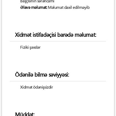
Başçısının sərəncamı
Əlavə məlumat:
Məlumat daxil edilməyib
Xidmət istifadəçisi barədə məlumat:
Fiziki şəxslər
Ödənilə bilmə səviyyəsi:
Xidmət ödənişsizdir
Müddət: