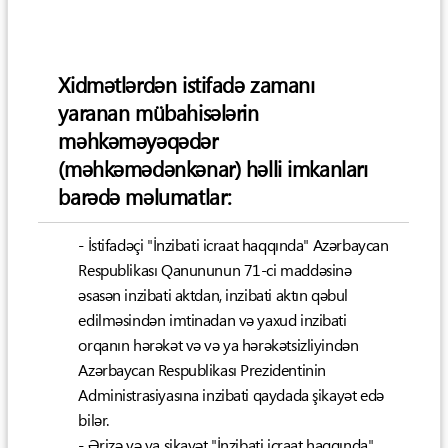
Xidmətlərdən istifadə zamanı
yaranan mübahisələrin
məhkəməyəqədər
(məhkəmədənkənar) həlli imkanları
barədə məlumatlar:
- İstifadəçi "İnzibati icraat haqqında" Azərbaycan
Respublikası Qanununun 71-ci maddəsinə
əsasən inzibati aktdan, inzibati aktın qəbul
edilməsindən imtinadan və yaxud inzibati
orqanın hərəkət və və ya hərəkətsizliyindən
Azərbaycan Respublikası Prezidentinin
Administrasiyasına inzibati qaydada şikayət edə
bilər.
- Ərizə və ya şikayət "İnzibati icraat haqqında"