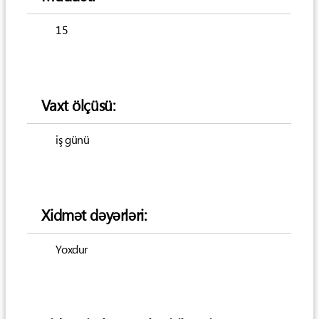
15
Vaxt ölçüsü:
iş günü
Xidmət dəyərləri:
Yoxdur