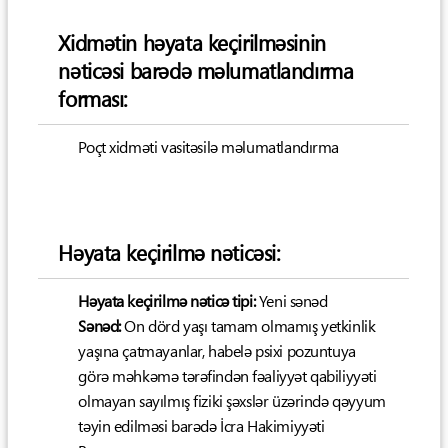
Xidmətin həyata keçirilməsinin
nəticəsi barədə məlumatlandırma
forması:
Poçt xidməti vasitəsilə məlumatlandırma
Həyata keçirilmə nəticəsi:
Həyata keçirilmə nəticə tipi:
Yeni sənəd
Sənəd:
On dörd yaşı tamam olmamış yetkinlik
yaşına çatmayanlar, habelə psixi pozuntuya
görə məhkəmə tərəfindən fəaliyyət qabiliyyəti
olmayan sayılmış fiziki şəxslər üzərində qəyyum
təyin edilməsi barədə İcra Hakimiyyəti