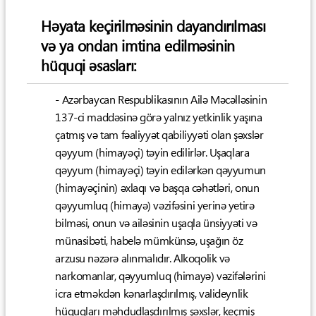
Həyata keçirilməsinin dayandırılması
və ya ondan imtina edilməsinin
hüquqi əsasları:
- Azərbaycan Respublikasının Ailə Məcəlləsinin
137-ci maddəsinə görə yalnız yetkinlik yaşına
çatmış və tam fəaliyyət qabiliyyəti olan şəxslər
qəyyum (himayəçi) təyin edilirlər. Uşaqlara
qəyyum (himayəçi) təyin edilərkən qəyyumun
(himayəçinin) əxlaqı və başqa cəhətləri, onun
qəyyumluq (himayə) vəzifəsini yerinə yetirə
bilməsi, onun və ailəsinin uşaqla ünsiyyəti və
münasibəti, habelə mümkünsə, uşağın öz
arzusu nəzərə alınmalıdır. Alkoqolik və
narkomanlar, qəyyumluq (himayə) vəzifələrini
icra etməkdən kənarlaşdırılmış, valideynlik
hüquqları məhdudlaşdırılmış şəxslər, keçmiş