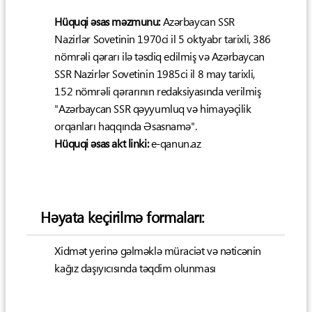
Hüquqi əsas məzmunu:
Azərbaycan SSR
Nazirlər Sovetinin 1970ci il 5 oktyabr tarixli, 386
nömrəli qərarı ilə təsdiq edilmiş və Azərbaycan
SSR Nazirlər Sovetinin 1985ci il 8 may tarixli,
152 nömrəli qərarının redaksiyasında verilmiş
"Azərbaycan SSR qəyyumluq və himayəçilik
orqanları haqqında Əsasnamə".
Hüquqi əsas akt linki:
e-qanun.az
Həyata keçirilmə formaları:
Xidmət yerinə gəlməklə müraciət və nəticənin
kağız daşıyıcısında təqdim olunması