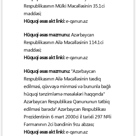
Respublikasının Mülki Məcəlləsinin 35.1ci
maddəsi;
Hüquqi əsas akt linki:
e-qanun.az
Hüquqi əsas məzmunu:
Azərbaycan
Respublikasının Ailə Məcəlləsinin 114.1ci
maddəsi;
Hüquqi əsas akt linki:
e-qanun.az
Hüquqi əsas məzmunu:
"Azərbaycan
Respublikasının Ailə Məcəlləsinin təsdiq
edilməsi, qüvvəyə minməsi və bununla bağlı
hüquqi tənzimləmə məsələləri haqqında"
Azərbaycan Respublikası Qanununun tətbiq
edilməsi barədə" Azərbaycan Respublikası
Prezidentinin 6 mart 2000ci il tarixli 297 №li
Fərmanının 2ci bəndinin 9cu abzası;
Hüquqi əsas akt linki:
e-qanun.az