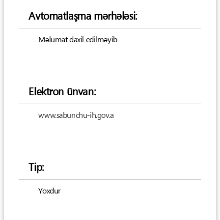
Avtomatlaşma mərhələsi:
Məlumat daxil edilməyib
Elektron ünvan:
www.sabunchu-ih.gov.a
Tip:
Yoxdur