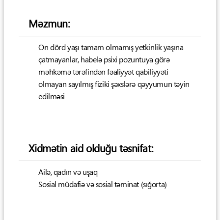
Məzmun:
On dörd yaşı tamam olmamış yetkinlik yaşına
çatmayanlar, habelə psixi pozuntuya görə
məhkəmə tərəfindən fəaliyyət qabiliyyəti
olmayan sayılmış fiziki şəxslərə qəyyumun təyin
edilməsi
Xidmətin aid olduğu təsnifat:
Ailə, qadın və uşaq
Sosial müdafiə və sosial təminat (sığorta)