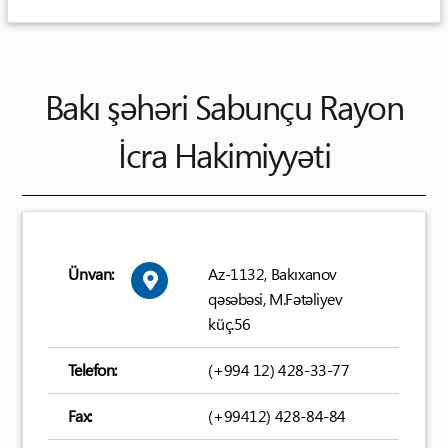
Bakı şəhəri Sabunçu Rayon
İcra Hakimiyyəti
Ünvan:
Az-1132, Bakıxanov
qəsəbəsi, M.Fətəliyev
küç.56
Telefon:
(+994 12) 428-33-77
Fax:
(+99412) 428-84-84