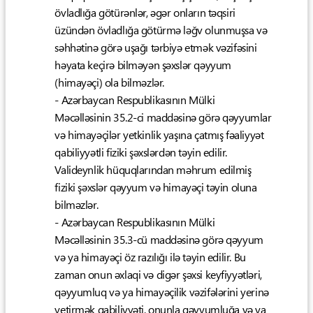
övladlığa götürənlər, əgər onların təqsiri
üzündən övladlığa götürmə ləğv olunmuşsa və
səhhətinə görə uşağı tərbiyə etmək vəzifəsini
həyata keçirə bilməyən şəxslər qəyyum
(himayəçi) ola bilməzlər.
- Azərbaycan Respublikasının Mülki
Məcəlləsinin 35.2-ci maddəsinə görə qəyyumlar
və himayəçilər yetkinlik yaşına çatmış fəaliyyət
qabiliyyətli fiziki şəxslərdən təyin edilir.
Valideynlik hüquqlarından məhrum edilmiş
fiziki şəxslər qəyyum və himayəçi təyin oluna
bilməzlər.
- Azərbaycan Respublikasının Mülki
Məcəlləsinin 35.3-cü maddəsinə görə qəyyum
və ya himayəçi öz razılığı ilə təyin edilir. Bu
zaman onun əxlaqi və digər şəxsi keyfiyyətləri,
qəyyumluq və ya himayəçilik vəzifələrini yerinə
yetirmək qabiliyyəti, onunla qəyyumluğa və ya