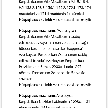
Respublikasının Ailə Məcəlləsinin 9.1, 9.2, 9.4,
9.5, 158.2, 158.3, 159.1, 159.2, 172.1, 173, 174
maddələri və 171ci maddənin 1ci cümləsi
Hüquqi əsas akt linki:
Məlumat daxil edilməyib
Hüquqi əsas məzmunu:
"Azərbaycan
Respublikasının Ailə Məcəlləsinin təsdiq
edilməsi, qüvvəyə minməsi və bununla bağlı
hüquqi tənzimləmə məsələləri haqqında"
Azərbaycan Respublikası Qanununun tətbiq
edilməsi barədə" Azərbaycan Respublikası
Prezidentinin 6 mart 2000ci il tarixli 297
nömrəli Fərmanının 2ci bəndinin 5ci və 6cı
abzasları
Hüquqi əsas akt linki:
Məlumat daxil edilməyib
Hüquqi əsas məzmunu:
Azərbaycan
Respublikası Nazirlər Kabinetinin 2003cü il 31
oktyabr tarixli 145 nömrəli qərarı ilə