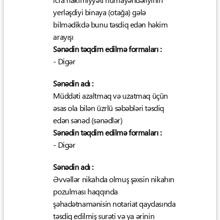
icra hakimiyyəti nümayəndəliyinin
yerləşdiyi binaya (otağa) gələ
bilmədikdə bunu təsdiq edən həkim
arayışı
Sənədin təqdim edilmə formaları :
- Digər
Sənədin adı :
Müddəti azaltmaq və uzatmaq üçün
əsas ola bilən üzrlü səbəbləri təsdiq
edən sənəd (sənədlər)
Sənədin təqdim edilmə formaları :
- Digər
Sənədin adı :
Əvvəllər nikahda olmuş şəxsin nikahın
pozulması haqqında
şəhadətnamənisin notariat qaydasında
təsdiq edilmiş surəti və ya ərinin