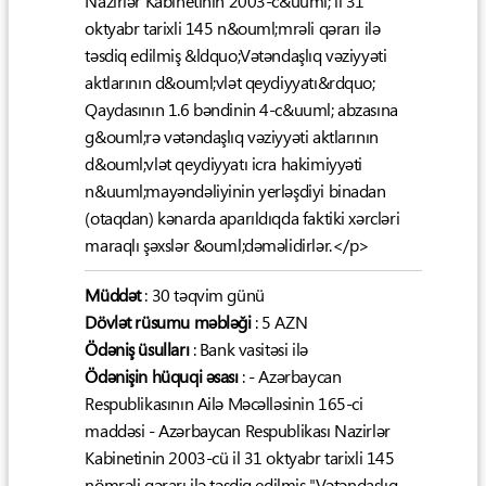
Nazirlər Kabinetinin 2003-c&uuml; il 31
oktyabr tarixli 145 n&ouml;mrəli qərarı ilə
təsdiq edilmiş &ldquo;Vətəndaşlıq vəziyyəti
aktlarının d&ouml;vlət qeydiyyatı&rdquo;
Qaydasının 1.6 bəndinin 4-c&uuml; abzasına
g&ouml;rə vətəndaşlıq vəziyyəti aktlarının
d&ouml;vlət qeydiyyatı icra hakimiyyəti
n&uuml;mayəndəliyinin yerləşdiyi binadan
(otaqdan) kənarda aparıldıqda faktiki xərcləri
maraqlı şəxslər &ouml;dəməlidirlər.</p>
Müddət
: 30 təqvim günü
Dövlət rüsumu məbləği
: 5 AZN
Ödəniş üsulları
: Bank vasitəsi ilə
Ödənişin hüquqi əsası
: - Azərbaycan
Respublikasının Ailə Məcəlləsinin 165-ci
maddəsi - Azərbaycan Respublikası Nazirlər
Kabinetinin 2003-cü il 31 oktyabr tarixli 145
nömrəli qərarı ilə təsdiq edilmiş "Vətəndaşlıq