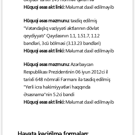
Hüquqi əsas akt linki:
Məlumat daxil edilməyib
Hüquqi əsas məzmunu:
təsdiq edilmiş
"Vətəndaşlıq vəziyyəti aktlarının dövlət
qeydiyyatı" Qaydasının 1.1, 1.51.7, 1.12
bəndləri, 3cü bölməsi (3.13.23 bəndləri)
Hüquqi əsas akt linki:
Məlumat daxil edilməyib
Hüquqi əsas məzmunu:
Azərbaycan
Respublikası Prezidentinin 06 iyun 2012ci il
tarixli 648 nömrəli Fərmanı ilə təsdiq edilmiş
"Yerli icra hakimiyyətləri haqqında
Əsasnamə"nin 5.2ci bəndi
Hüquqi əsas akt linki:
Məlumat daxil edilməyib
Həyata keçirilmə formaları: