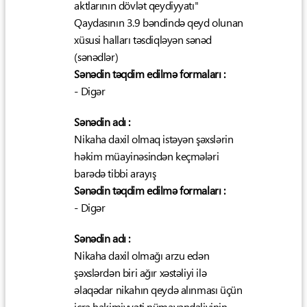
aktlarının dövlət qeydiyyatı"
Qaydasının 3.9 bəndində qeyd olunan
xüsusi halları təsdiqləyən sənəd
(sənədlər)
Sənədin təqdim edilmə formaları :
- Digər
Sənədin adı :
Nikaha daxil olmaq istəyən şəxslərin
həkim müayinəsindən keçmələri
barədə tibbi arayış
Sənədin təqdim edilmə formaları :
- Digər
Sənədin adı :
Nikaha daxil olmağı arzu edən
şəxslərdən biri ağır xəstəliyi ilə
əlaqədar nikahın qeydə alınması üçün