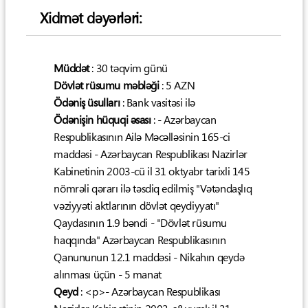
Xidmət dəyərləri:
Müddət
: 30 təqvim günü
Dövlət rüsumu məbləği
: 5 AZN
Ödəniş üsulları
: Bank vasitəsi ilə
Ödənişin hüquqi əsası
: - Azərbaycan
Respublikasının Ailə Məcəlləsinin 165-ci
maddəsi - Azərbaycan Respublikası Nazirlər
Kabinetinin 2003-cü il 31 oktyabr tarixli 145
nömrəli qərarı ilə təsdiq edilmiş "Vətəndaşlıq
vəziyyəti aktlarının dövlət qeydiyyatı"
Qaydasının 1.9 bəndi - "Dövlət rüsumu
haqqında" Azərbaycan Respublikasının
Qanununun 12.1 maddəsi - Nikahın qeydə
alınması üçün - 5 manat
Qeyd
: <p>- Azərbaycan Respublikası