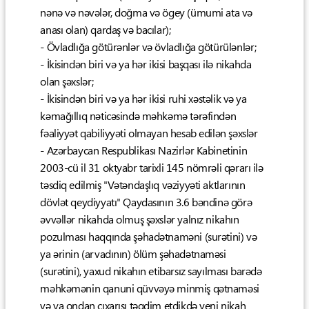
nənə və nəvələr, doğma və ögey (ümumi ata və
anası olan) qardaş və bacılar);
- Övladlığa götürənlər və övladlığa götürülənlər;
- İkisindən biri və ya hər ikisi başqası ilə nikahda
olan şəxslər;
- İkisindən biri və ya hər ikisi ruhi xəstəlik və ya
kəmağıllıq nəticəsində məhkəmə tərəfindən
fəaliyyət qabiliyyəti olmayan hesab edilən şəxslər
- Azərbaycan Respublikası Nazirlər Kabinetinin
2003-cü il 31 oktyabr tarixli 145 nömrəli qərarı ilə
təsdiq edilmiş "Vətəndaşlıq vəziyyəti aktlarının
dövlət qeydiyyatı" Qaydasının 3.6 bəndinə görə
əvvəllər nikahda olmuş şəxslər yalnız nikahın
pozulması haqqında şəhadətnaməni (surətini) və
ya ərinin (arvadının) ölüm şəhadətnaməsi
(surətini), yaxud nikahın etibarsız sayılması barədə
məhkəmənin qanuni qüvvəyə minmiş qətnaməsi
və ya ondan çıxarışı təqdim etdikdə yeni nikah