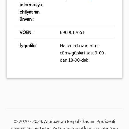
informasiya
ehtiyatının
ünvanı:
VÖEN:
6900017651
İş qrafiki:
Həftənin bazar ertəsi -
cümə günləri, saat 9-00-
dan 18-00-dək
© 2020 - 2024. Azərbaycan Respublikasının Prezidenti
yanında Vətəndaşlara Xidmət və Sosial İnnovasiyalar üzrə