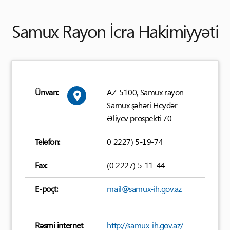
Samux Rayon İcra Hakimiyyəti
Ünvan:
AZ-5100, Samux rayon
Samux şəhəri Heydər
Əliyev prospekti 70
Telefon:
0 2227) 5-19-74
Fax:
(0 2227) 5-11-44
E-poçt:
mail@samux-ih.gov.az
Rəsmi internet
http://samux-ih.gov.az/