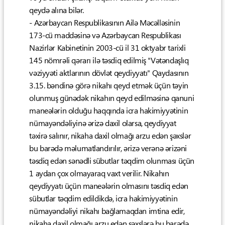
qeydə alına bilər.
- Azərbaycan Respublikasının Ailə Məcəlləsinin
173-cü maddəsinə və Azərbaycan Respublikası
Nazirlər Kabinetinin 2003-cü il 31 oktyabr tarixli
145 nömrəli qərarı ilə təsdiq edilmiş "Vətəndaşlıq
vəziyyəti aktlarının dövlət qeydiyyatı" Qaydasının
3.15. bəndinə görə nikahı qeyd etmək üçün təyin
olunmuş günədək nikahın qeyd edilməsinə qanuni
maneələrin olduğu haqqında icra hakimiyyətinin
nümayəndəliyinə ərizə daxil olarsa, qeydiyyat
təxirə salınır, nikaha daxil olmağı arzu edən şəxslər
bu barədə məlumatlandırılır, ərizə verənə ərizəni
təsdiq edən sənədli sübutlar təqdim olunması üçün
1 aydan çox olmayaraq vaxt verilir. Nikahın
qeydiyyatı üçün maneələrin olmasını təsdiq edən
sübutlar təqdim edildikdə, icra hakimiyyətinin
nümayəndəliyi nikahı bağlamaqdan imtina edir,
nikaha daxil olmağı arzu edən şəxslərə bu barədə