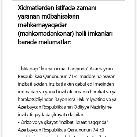
Xidmətlərdən istifadə zamanı
yaranan mübahisələrin
məhkəməyəqədər
(məhkəmədənkənar) həlli imkanları
barədə məlumatlar:
- İstifadəçi "İnzibati icraat haqqında" Azərbaycan
Respublikası Qanununun 71-ci maddəsinə əsasən
inzibati aktdan, inzibati aktın qəbul edilməsindən
imtinadan və yaxud inzibati orqanın hərəkət və ya
hərəkətsizliyindən Rayon İcra Hakimiyyətinə və ya
Azərbaycan Respublikasının Ədliyyə Nazirliyinə
inzibati qaydada şikayət edə bilər.
- Ərizə və ya şikayət "İnzibati icraat haqqında"
Azərbaycan Respublikası Qanununun 74-cü