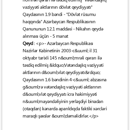
vəziyyəti aktlarının dövlət qeydiyyatı"
Qaydasının 1.9 bəndi - "Dövlət rüsumu
haqqında" Azərbaycan Respublikasının
Qanununun 12.1 maddəsi - Nikahın qeydə
alınması üçün - 5 manat
Qeyd
: <p>- Azərbaycan Respublikası
Nazirlər Kabinetinin 2003-c&uuml; il 31
oktyabr tarixli 145 n&ouml;mrəli qərarı ilə
təsdiq edilmiş &ldquo;Vətəndaşlıq vəziyyəti
aktlarının d&ouml;vlət qeydiyyatı&rdquo;
Qaydasının 1.6 bəndinin 4-c&uuml; abzasına
g&ouml;rə vətəndaşlıq vəziyyəti aktlarının
d&ouml;vlət qeydiyyatı icra hakimiyyəti
n&uuml;mayəndəliyinin yerləşdiyi binadan
(otaqdan) kənarda aparıldıqda faktiki xərcləri
maraqlı şəxslər &ouml;dəməlidirlər.</p>