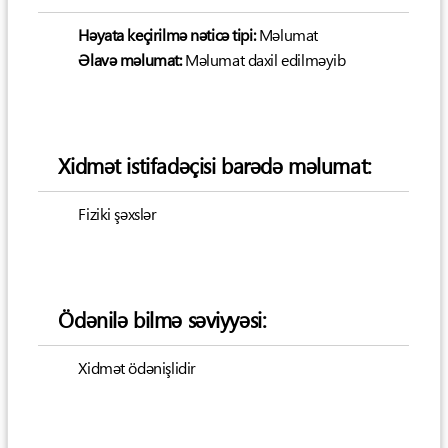
Həyata keçirilmə nəticə tipi:
Məlumat
Əlavə məlumat:
Məlumat daxil edilməyib
Xidmət istifadəçisi barədə məlumat:
Fiziki şəxslər
Ödənilə bilmə səviyyəsi:
Xidmət ödənişlidir