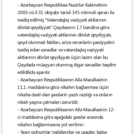
- Azərbaycan Respublikası Nazirlər Kabinetinin
2003-cü il 31 oktyabr tarixli 145 nömrəli qərarı ilə
təsdiq edilmiş "Vətəndaşlıq vəziyyəti aktlarının
dövlət qeydiyyatı" Qaydasının 1.7 bəndinə görə
vətəndaşlıq vəziyyəti aktlarının dövlət qeydiyyatı,
qeyd olunmalı faktları, ərizə verənlərin şəxsiyyətini
təsdiq edən sənədlər və vətəndaşlıq vəziyyəti
aktlarının dövlət qeydiyyatı üçün lazım olan bu
Qaydada müəyyən olunmuş digər sənədlər təqdim
edildikdə aparılır.
- Azərbaycan Respublikasının Ailə Məcəlləsinin
11.1. maddəsinə görə nikahın bağlanması üçün
nikaha daxil olan şəxslərin yazılı razılığı və onların
nikah yaşına çatmaları zəruridir.
- Azərbaycan Respublikasının Ailə Məcəlləsinin 12-
ci maddəsinə görə aşağıdakı şəxslər arasında
nikahın bağlanmasına yol verilmir:
- Yaxın qohumlar (valideynlər və uşaqlar, baba-