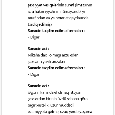
şəxsiyyət vəsiqələrinin surəti (imzasının
icra hakimiyyətinin nümayəndəliyi
tərəfindən və ya notariat qaydasında
təsdiq edilmiş)
Sənədin təqdim edilmə formaları :
- Digər
Sənədin adı :
Nikaha daxil olmağı arzu edən
şəxslərin yazılı ərizələri
Sənədin təqdim edilmə formaları :
- Digər
Sənədin adı :
Əgər nikaha daxil olmaq istəyən
şəxslərdən birinin üzrlü səbəbə görə
(ağır xəstəlik, uzunmüddətli
ezamiyyətə getmə, uzaq yerdə yaşama