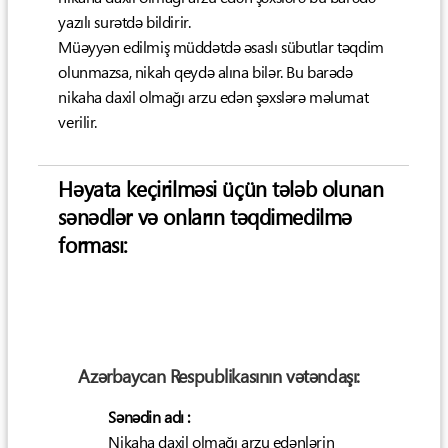
yazılı surətdə bildirir.
Müəyyən edilmiş müddətdə əsaslı sübutlar təqdim
olunmazsa, nikah qeydə alına bilər. Bu barədə
nikaha daxil olmağı arzu edən şəxslərə məlumat
verilir.
Həyata keçirilməsi üçün tələb olunan
sənədlər və onların təqdimedilmə
forması:
Azərbaycan Respublikasının vətəndaşı:
Sənədin adı :
Nikaha daxil olmağı arzu edənlərin