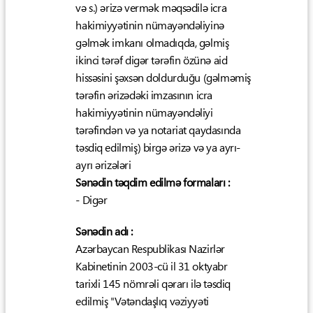
və s.) ərizə vermək məqsədilə icra
hakimiyyətinin nümayəndəliyinə
gəlmək imkanı olmadıqda, gəlmiş
ikinci tərəf digər tərəfin özünə aid
hissəsini şəxsən doldurduğu (gəlməmiş
tərəfin ərizədəki imzasının icra
hakimiyyətinin nümayəndəliyi
tərəfindən və ya notariat qaydasında
təsdiq edilmiş) birgə ərizə və ya ayrı-
ayrı ərizələri
Sənədin təqdim edilmə formaları :
- Digər
Sənədin adı :
Azərbaycan Respublikası Nazirlər
Kabinetinin 2003-cü il 31 oktyabr
tarixli 145 nömrəli qərarı ilə təsdiq
edilmiş "Vətəndaşlıq vəziyyəti