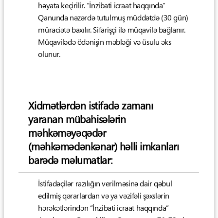
həyata keçirilir. “İnzibati icraat haqqında”
Qanunda nəzərdə tutulmuş müddətdə (30 gün)
müraciətə baxılır. Sifarişçi ilə müqavilə bağlanır.
Müqavilədə ödənişin məbləği və üsulu əks
olunur.
Xidmətlərdən istifadə zamanı
yaranan mübahisələrin
məhkəməyəqədər
(məhkəmədənkənar) həlli imkanları
barədə məlumatlar:
İstifadəçilər razılığın verilməsinə dair qəbul
edilmiş qərarlardan və ya vəzifəli şəxslərin
hərəkətlərindən “İnzibati icraat haqqında”