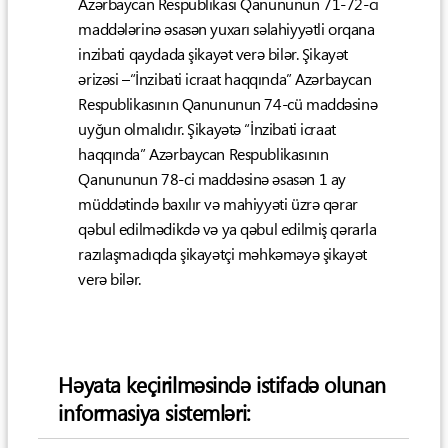
Azərbaycan Respublikası Qanununun 71-72-ci
maddələrinə əsasən yuxarı səlahiyyətli orqana
inzibati qaydada şikayət verə bilər. Şikayət
ərizəsi –“İnzibati icraat haqqında” Azərbaycan
Respublikasının Qanununun 74-cü maddəsinə
uyğun olmalıdır. Şikayətə “İnzibati icraat
haqqında” Azərbaycan Respublikasının
Qanununun 78-ci maddəsinə əsasən 1 ay
müddətində baxılır və mahiyyəti üzrə qərar
qəbul edilmədikdə və ya qəbul edilmiş qərarla
razılaşmadıqda şikayətçi məhkəməyə şikayət
verə bilər.
Həyata keçirilməsində istifadə olunan
informasiya sistemləri: