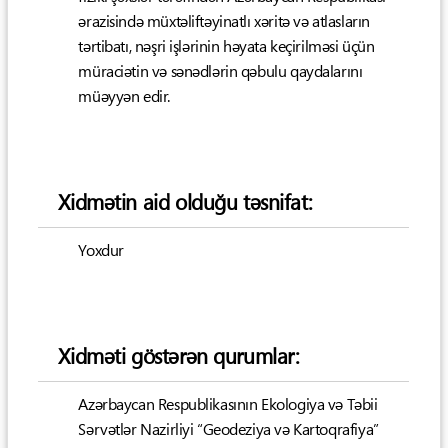
ərazisində müxtəliftəyinatlı xəritə və atlasların
tərtibatı, nəşri işlərinin həyata keçirilməsi üçün
müraciətin və sənədlərin qəbulu qaydalarını
müəyyən edir.
Xidmətin aid olduğu təsnifat:
Yoxdur
Xidməti göstərən qurumlar:
Azərbaycan Respublikasının Ekologiya və Təbii
Sərvətlər Nazirliyi “Geodeziya və Kartoqrafiya”