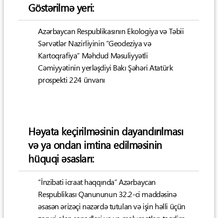
Göstərilmə yeri:
Azərbaycan Respublikasının Ekologiya və Təbii
Sərvətlər Nazirliyinin “Geodeziya və
Kartoqrafiya” Məhdud Məsuliyyətli
Cəmiyyətinin yerləşdiyi Bakı Şəhəri Atatürk
prospekti 224 ünvanı
Həyata keçirilməsinin dayandırılması
və ya ondan imtina edilməsinin
hüquqi əsasları:
“İnzibati icraat haqqında” Azərbaycan
Respublikası Qanununun 32.2-ci maddəsinə
əsasən ərizəçi nəzərdə tutulan və işin həlli üçün