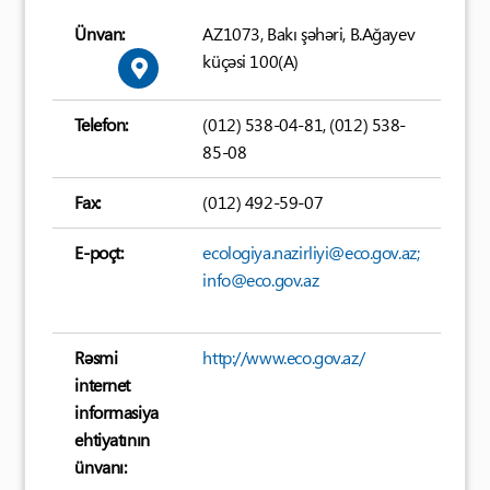
Ünvan:
AZ1073, Bakı şəhəri, B.Ağayev
küçəsi 100(A)
Telefon:
(012) 538-04-81, (012) 538-
85-08
Fax:
(012) 492-59-07
E-poçt:
ecologiya.nazirliyi@eco.gov.az;
info@eco.gov.az
Rəsmi
http://www.eco.gov.az/
internet
informasiya
ehtiyatının
ünvanı: