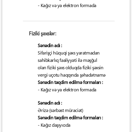
- Kağız və ya elektron formada
Fiziki şəxslər:
Sənədin adı :
Sifarişçi hüquqi şəxs yaratmadan
sahibkarlıq fəaliyyəti ilə məşğul
olan fiziki şəxs olduqda fiziki şəxsin
vergi uçotu haqqında şəhadətnamə
Sənədin təqdim edilmə formaları :
- Kağız və ya elektron formada
Sənədin adı :
Ərizə (sərbəst müraciət)
Sənədin təqdim edilmə formaları :
- Kağız daşıyıcıda