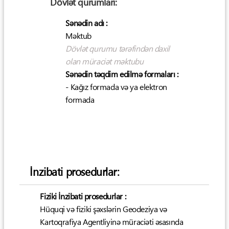
Dövlət qurumları:
Sənədin adı :
Məktub
Dövlət qurumu tərəfindən daxil
olan müraciət məktubu
Sənədin təqdim edilmə formaları :
- Kağız formada və ya elektron
formada
İnzibati prosedurlar:
Fiziki İnzibati prosedurlar :
Hüquqi və fiziki şəxslərin Geodeziya və
Kartoqrafiya Agentliyinə müraciəti əsasında