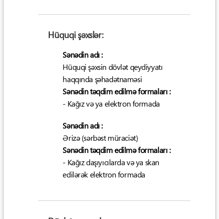
Hüquqi şəxslər:
Sənədin adı :
Hüquqi şəxsin dövlət qeydiyyatı
haqqında şəhadətnaməsi
Sənədin təqdim edilmə formaları :
- Kağız və ya elektron formada
Sənədin adı :
Ərizə (sərbəst müraciət)
Sənədin təqdim edilmə formaları :
- Kağız daşıyıcılarda və ya skan
edilərək elektron formada