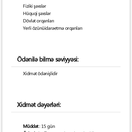
Fiziki şəxslər
Hüquqi şəxslər
Dövlət orqanları
Yerli özünüidarəetmə orqanları
Ödənilə bilmə səviyyəsi:
Xidmət ödənişlidir
Xidmət dəyərləri:
Müddət
: 15 gün