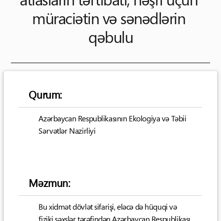
müraciətin və sənədlərin 
qəbulu
Qurum:
Azərbaycan Respublikasının Ekologiya və Təbii
Sərvətlər Nazirliyi
Məzmun:
Bu xidmət dövlət sifarişi, eləcə də hüquqi və
fiziki şəxslər tərəfindən Azərbaycan Respublikası