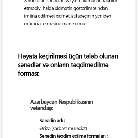
zəruri olan sənədləri və ya məlumatları təqdim
etmədiyi halda xidmətin göstərilməsindən
imtina edilməsi xidmət istifadəçinin yenidən
müraciət etməsinə mane olmur.
Həyata keçirilməsi üçün tələb olunan
sənədlər və onların təqdimedilmə
forması:
Azərbaycan Respublikasının
vətəndaşı:
Sənədin adı :
Ərizə (sərbəst müraciət)
Sənədin təqdim edilmə formaları :