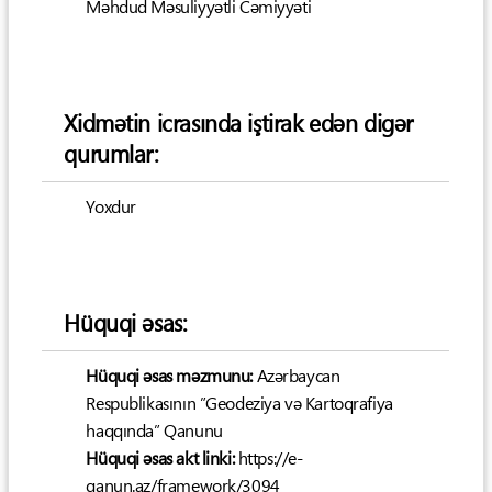
Məhdud Məsuliyyətli Cəmiyyəti
Xidmətin icrasında iştirak edən digər
qurumlar:
Yoxdur
Hüquqi əsas:
Hüquqi əsas məzmunu:
Azərbaycan
Respublikasının ”Geodeziya və Kartoqrafiya
haqqında” Qanunu
Hüquqi əsas akt linki:
https://e-
qanun.az/framework/3094