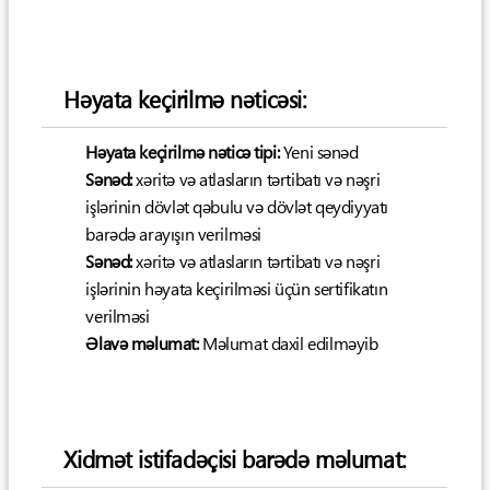
Həyata keçirilmə nəticəsi:
Həyata keçirilmə nəticə tipi:
Yeni sənəd
Sənəd:
xəritə və atlasların tərtibatı və nəşri
işlərinin dövlət qəbulu və dövlət qeydiyyatı
barədə arayışın verilməsi
Sənəd:
xəritə və atlasların tərtibatı və nəşri
işlərinin həyata keçirilməsi üçün sertifikatın
verilməsi
Əlavə məlumat:
Məlumat daxil edilməyib
Xidmət istifadəçisi barədə məlumat: