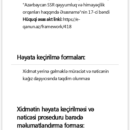
"Azərbaycan SSR qəyyumluq və himayəçilik
orqanları haqqında Əsasnamə"nin 17-ci bəndi
Hüquqi əsas akt linki:
https://e-
qanun.az/framework/418
Həyata keçirilmə formaları:
Xidmət yerinə gəlməklə müraciət və nəticənin
kağız daşıyıcısında təqdim olunması
Xidmətin həyata keçirilməsi və
nəticəsi proseduru barədə
məlumatlandırma forması: