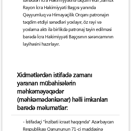
sənədləri İcra Hakimiyyətinə təqdim edir;Samux
Rayon İcra Hakimiyyəti Başçısı yanında
Qəyyumluq və Himayəçilik Orqanı patronajın
təqdim etdiyi sənədləri yoxlayır, öz rəyi və
yoxlama aktı ilə birlikdə patronaj təyin edilməsi
barədə İcra Hakimiyyəti Başçısının sərəncamının
layihəsini hazırlayır.
Xidmətlərdən istifadə zamanı
yaranan mübahisələrin
məhkəməyəqədər
(məhkəmədənkənar) həlli imkanları
barədə məlumatlar:
- İstifadəçi "İnzibati icraat haqqında" Azərbaycan
Respublikası Qanununun 71-ci maddəsinə