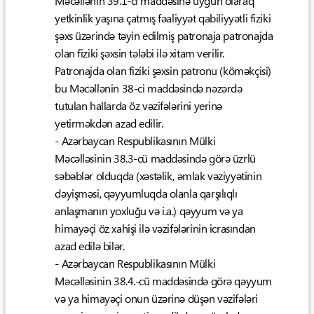
Məcəllənin 39.1-ci maddəsinə uyğun olaraq
yetkinlik yaşına çatmış fəaliyyət qabiliyyətli fiziki
şəxs üzərində təyin edilmiş patronaja patronajda
olan fiziki şəxsin tələbi ilə xitam verilir.
Patronajda olan fiziki şəxsin patronu (köməkçisi)
bu Məcəllənin 38-ci maddəsində nəzərdə
tutulan hallarda öz vəzifələrini yerinə
yetirməkdən azad edilir.
- Azərbaycan Respublikasının Mülki
Məcəlləsinin 38.3-cü maddəsində görə üzrlü
səbəblər olduqda (xəstəlik, əmlak vəziyyətinin
dəyişməsi, qəyyumluqda olanla qarşılıqlı
anlaşmanın yoxluğu və i.a.) qəyyum və ya
himayəçi öz xahişi ilə vəzifələrinin icrasından
azad edilə bilər.
- Azərbaycan Respublikasının Mülki
Məcəlləsinin 38.4.-cü maddəsində görə qəyyum
və ya himayəçi onun üzərinə düşən vəzifələri