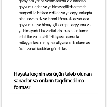
gərəyincə yerinə yetirmədikdə, o cümlədən
qəyyumluqdan və ya himayəçilikdən tamah
məqsədi ilə istifadə etdikdə və ya qəyyumluqda
olanı nəzarətsiz və lazımi köməksiz qoyduqda
qəyyumluq və himayəçilik orqanı qəyyumu və
ya himayəçini bu vəzifələrin icrasından kənar
edə bilər və təqsirli fiziki şəxsin qanunla
müəyyənləşdirilmiş məsuliyyətə cəlb olunması
üçün zəruri tədbirlər görə bilər.
Həyata keçirilməsi üçün tələb olunan
sənədlər və onların təqdimedilmə
forması: