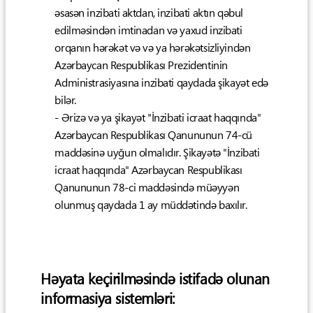
əsasən inzibati aktdan, inzibati aktın qəbul
edilməsindən imtinadan və yaxud inzibati
orqanın hərəkət və və ya hərəkətsizliyindən
Azərbaycan Respublikası Prezidentinin
Administrasiyasına inzibati qaydada şikayət edə
bilər.
- Ərizə və ya şikayət "İnzibati icraat haqqında"
Azərbaycan Respublikası Qanununun 74-cü
maddəsinə uyğun olmalıdır. Şikayətə "İnzibati
icraat haqqında" Azərbaycan Respublikası
Qanununun 78-ci maddəsində müəyyən
olunmuş qaydada 1 ay müddətində baxılır.
Həyata keçirilməsində istifadə olunan
informasiya sistemləri: