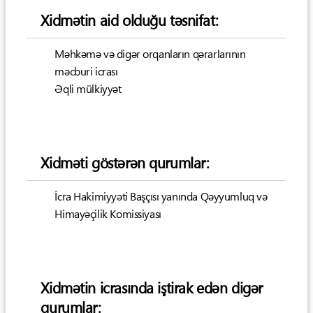
Xidmətin aid olduğu təsnifat:
Məhkəmə və digər orqanların qərarlarının
məcburi icrası
Əqli mülkiyyət
Xidməti göstərən qurumlar:
İcra Hakimiyyəti Başçısı yanında Qəyyumluq və
Himayəçilik Komissiyası
Xidmətin icrasında iştirak edən digər
qurumlar: