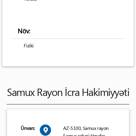
Növ:
Fiziki
Samux Rayon İcra Hakimiyyəti
Ünvan:
AZ-5100, Samux rayon
Samux şəhəri Heydər