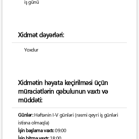
iş günü
Xidmət dəyərləri:
Yoxdur
Xidmətin həyata keçirilməsi üçün
müraciətlərin qəbulunun vaxtı və
müddəti:
Günlər:
Həftənin I-V günləri (rəsmi qeyri iş günləri
istisna olmaqla)
İşin başlama vaxtı:
09:00
İşin bitmə vaxtı:
18:00