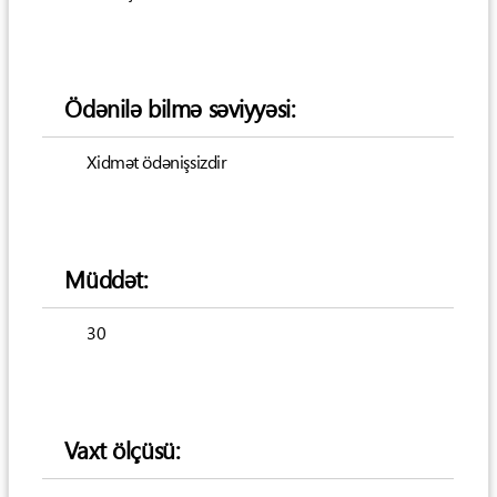
Ödənilə bilmə səviyyəsi:
Xidmət ödənişsizdir
Müddət:
30
Vaxt ölçüsü: