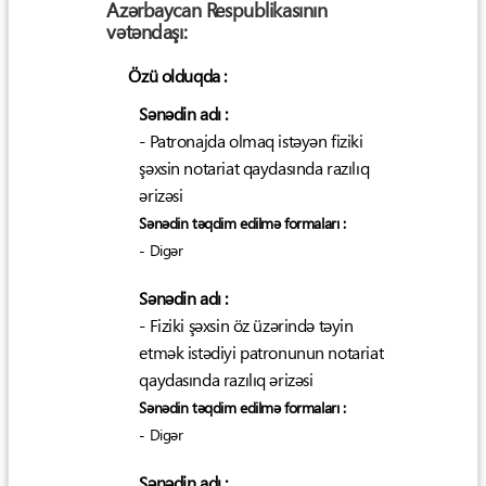
Azərbaycan Respublikasının
vətəndaşı:
Özü olduqda :
Sənədin adı :
- Patronajda olmaq istəyən fiziki
şəxsin notariat qaydasında razılıq
ərizəsi
Sənədin təqdim edilmə formaları :
- Digər
Sənədin adı :
- Fiziki şəxsin öz üzərində təyin
etmək istədiyi patronunun notariat
qaydasında razılıq ərizəsi
Sənədin təqdim edilmə formaları :
- Digər
Sənədin adı :