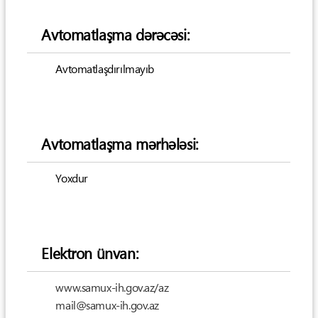
Avtomatlaşma dərəcəsi:
Avtomatlaşdırılmayıb
Avtomatlaşma mərhələsi:
Yoxdur
Elektron ünvan:
www.samux-ih.gov.az/az
mail@samux-ih.gov.az