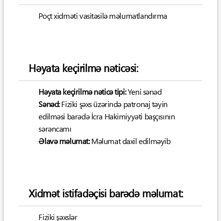
Poçt xidməti vasitəsilə məlumatlandırma
Həyata keçirilmə nəticəsi:
Həyata keçirilmə nəticə tipi:
Yeni sənəd
Sənəd:
Fiziki şəxs üzərində patronaj təyin
edilməsi barədə İcra Hakimiyyəti başçısının
sərəncamı
Əlavə məlumat:
Məlumat daxil edilməyib
Xidmət istifadəçisi barədə məlumat:
Fiziki şəxslər