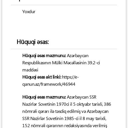
Yoxdur
Hüquqi əsas:
Hüquqi əsas məzmunu:
Azərbaycan
Respublikasının Mülki Məcəlləsinin 39.2-ci
maddəsi
Hüquqi əsas akt linki:
https://e-
qanun.az/framework/46944
Hüquqi əsas məzmunu:
Azərbaycan SSR
Nazirlər Sovetinin 1970ci il 5 oktyabr tarixli, 386
nömrəli qərarı ilə təsdiq edilmiş və Azərbaycan
SSR Nazirlər Sovetinin 1985-ci il 8 may tarixli,
152 nömrəli qərarının redaksiyasında verilmiş