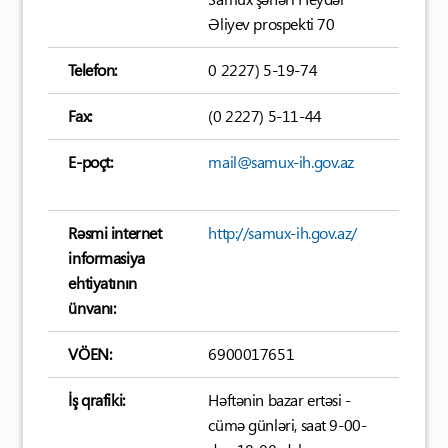
Əliyev prospekti 70
Telefon:
0 2227) 5-19-74
Fax:
(0 2227) 5-11-44
E-poçt:
mail@samux-ih.gov.az
Rəsmi internet
http://samux-ih.gov.az/
informasiya
ehtiyatının
ünvanı:
VÖEN:
6900017651
İş qrafiki:
Həftənin bazar ertəsi -
cümə günləri, saat 9-00-