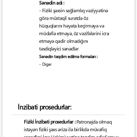
Sənədin adı :
- Fiziki şəxsin sağlamlıq vəziyyətinə
görə müstəqil surətdə öz
hüquqlarını həyata keçirməyə və
müdafiə etməyə, öz vəzifələrini icra
etməyə qadir olmadığını
təsdiqləyici sənədlər
Sənədin təqdim edilmə formaları :
- Digər
İnzibati prosedurlar:
Fiziki İnzibati prosedurlar :
Patronajda olmaq
istəyən fiziki şəxs ərizə ilə birlikdə müvafiq