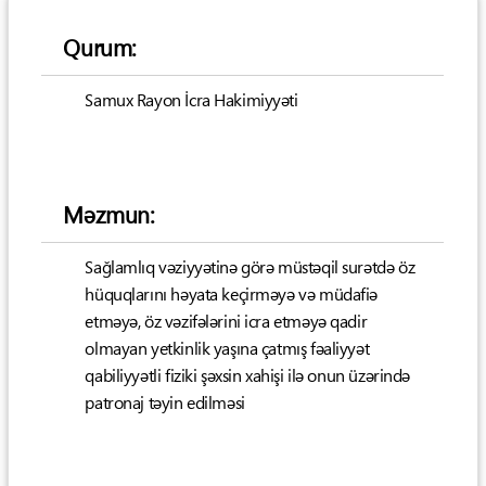
Qurum:
Samux Rayon İcra Hakimiyyəti
Məzmun:
Sağlamlıq vəziyyətinə görə müstəqil surətdə öz
hüquqlarını həyata keçirməyə və müdafiə
etməyə, öz vəzifələrini icra etməyə qadir
olmayan yetkinlik yaşına çatmış fəaliyyət
qabiliyyətli fiziki şəxsin xahişi ilə onun üzərində
patronaj təyin edilməsi